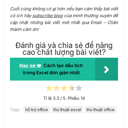
Cuối cùng không có gì hơn nếu bạn cảm thấy bài viết
có ích hãy
subscribe blog
của mình thường xuyên để
cập nhật những bài viết mới nhất qua Email – Chân
thành cảm ơn!
Đánh giá và chia sẻ để nâng
cao chất lượng bài viết?
Hay nè ❤️
Cách tạo dấu tích
trong Excel đơn giản nhất
Tỉ lệ
3.3
/ 5. Phiếu:
14
Tags:
hỗ trợ office
thủ thuật excel
thủ thuật office