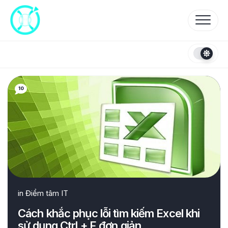
Skip
to
content
10
in
Điểm tâm IT
Cách khắc phục lỗi tìm kiếm Excel khi
sử dụng Ctrl + F đơn giản