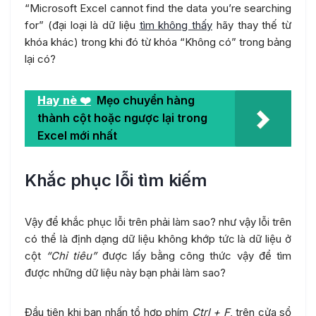
“Microsoft Excel cannot find the data you’re searching
for” (đại loại là dữ liệu
tìm không thấy
hãy thay thế từ
khóa khác) trong khi đó từ khóa “Không có” trong bảng
lại có?
Hay nè ❤️
Mẹo chuyển hàng
thành cột hoặc ngược lại trong
Excel mới nhất
Khắc phục lỗi tìm kiếm
Vậy để khắc phục lỗi trên phải làm sao? như vậy lỗi trên
có thể là định dạng dữ liệu không khớp tức là dữ liệu ở
cột
“Chỉ tiêu”
được lấy bằng công thức vậy để tìm
được những dữ liệu này bạn phải làm sao?
Đầu tiên khi bạn nhấn tổ hợp phím
Ctrl + F
, trên cửa sổ