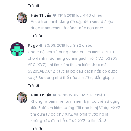
Trả lời
Hữu Thuần
11/11/2019 lúc 4:43 chiều
Ví dụ trên mình đang đề cập đến việc dữ liệu
được tham chiếu là công thức bạn nhé!
Trả lời
Page
30/08/2019 lúc 3:32 chiều
Cho e hỏi khi sử dụng công cụ tìm kiếm Ctrl + F
cho danh mục hàng có mã gạch nối ( VD: 53205-
ABC-XYZ) khi tìm kiếm thì tìm kiếm theo mã
53205ABCXYZ ( tức là bỏ dấu gạch nối) có được
ko ạ? Sử dụng như thế nào a hướng dẫn giúp ạ
Trả lời
Hữu Thuần
30/08/2019 lúc 4:16 chiều
Không ra bạn nhé, tuy nhiên bạn có thể sử dụng
dấu * để tìm kiếm tương đối nhé hj hj Ví dụ: *XYZ
tìm cụm từ có chứ XYZ và phía trước nó là
không xác định hễ cứ có XYZ là tìm tất :3
Trả lời