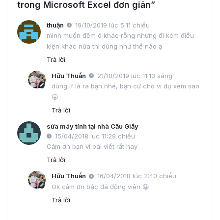
trong Microsoft Excel đơn giản”
thuận
19/10/2019 lúc 5:11 chiều
mình muốn đếm ô khác rỗng nhưng đi kèm điều
kiện khác nữa thì dùng như thế nào ạ
Trả lời
Hữu Thuần
21/10/2019 lúc 11:13 sáng
dùng if là ra bạn nhé, bạn cứ cho ví dụ xem sao
😛
Trả lời
sửa máy tính tại nhà Cầu Giấy
15/04/2018 lúc 11:29 chiều
Cảm ơn bạn vì bài viết rất hay
Trả lời
Hữu Thuần
16/04/2018 lúc 2:40 chiều
Ok cảm ơn bác đã động viên 😀
Trả lời