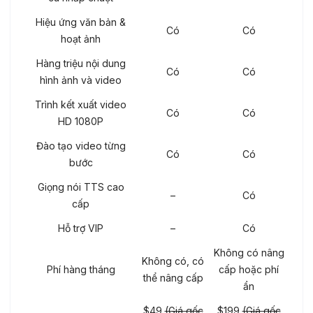
Hiệu ứng văn bản &
Có
Có
hoạt ảnh
Hàng triệu nội dung
Có
Có
hình ảnh và video
Trình kết xuất video
Có
Có
HD 1080P
Đào tạo video từng
Có
Có
bước
Giọng nói TTS cao
–
Có
cấp
Hỗ trợ VIP
–
Có
Không có nâng
Không có, có
Phí hàng tháng
cấp hoặc phí
thể nâng cấp
ẩn
$49
(Giá gốc
$199
(Giá gốc