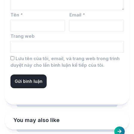
Tên
*
Email
*
Trang web
Lưu tên của tôi, email, và trang web trong trình
duyệt này cho lần bình luận kế tiếp của tôi.
You may also like