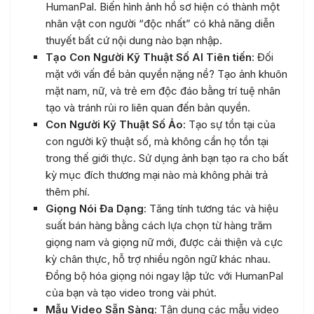
HumanPal. Biến hình ảnh hồ sơ hiện có thành một
nhân vật con người “độc nhất” có khả năng diễn
thuyết bất cứ nội dung nào bạn nhập.
Tạo Con Người Kỹ Thuật Số AI Tiên tiến
: Đối
mặt với vấn đề bản quyền nặng nề? Tạo ảnh khuôn
mặt nam, nữ, và trẻ em độc đáo bằng trí tuệ nhân
tạo và tránh rủi ro liên quan đến bản quyền.
Con Người Kỹ Thuật Số Ảo
: Tạo sự tồn tại của
con người kỹ thuật số, mà không cần họ tồn tại
trong thế giới thực. Sử dụng ảnh bạn tạo ra cho bất
kỳ mục đích thương mại nào mà không phải trả
thêm phí.
Giọng Nói Đa Dạng
: Tăng tính tương tác và hiệu
suất bán hàng bằng cách lựa chọn từ hàng trăm
giọng nam và giọng nữ mới, được cải thiện và cực
kỳ chân thực, hỗ trợ nhiều ngôn ngữ khác nhau.
Đồng bộ hóa giọng nói ngay lập tức với HumanPal
của bạn và tạo video trong vài phút.
Mẫu Video Sẵn Sàng
: Tận dụng các mẫu video