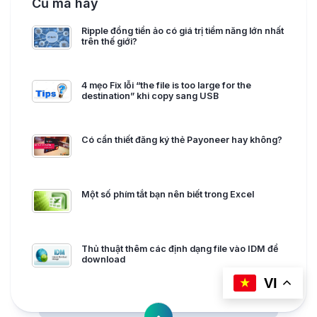
Cũ mà hay
Ripple đồng tiền ảo có giá trị tiềm năng lớn nhất
trên thế giới?
4 mẹo Fix lỗi “the file is too large for the
destination” khi copy sang USB
Có cần thiết đăng ký thẻ Payoneer hay không?
Một số phím tắt bạn nên biết trong Excel
Thủ thuật thêm các định dạng file vào IDM để
download
VI