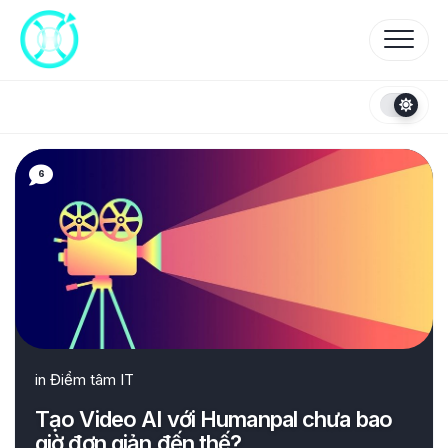
Skip
to
content
6
in
Điểm tâm IT
Tạo Video AI với Humanpal chưa bao
giờ đơn giản đến thế?