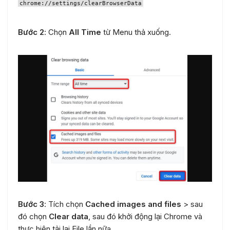
chrome://settings/clearBrowserData
Bước 2
: Chọn
All Time
từ Menu thả xuống.
Bước 3
: Tích chọn
Cached images and files
> sau
đó chọn
Clear data
, sau đó khởi động lại Chrome và
thực hiện tải lại File lần nữa.