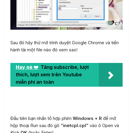
Sau đó hãy thử mở trình duyệt Google Chrome và tiến
hành tải một file nào đó xem sao!
Hay nè ❤️
Tăng subscribe, lượt
thích, lượt xem trên Youtube
miễn phí an toàn
Cấu hình bảo mật
Đầu tiên bạn nhấn tổ hợp phím
Windows + R
để mở
hộp thoại Run sau đó gõ
“inetcpl.cpl”
vào ô Open và
Kích
OK
(hoặc Enter).