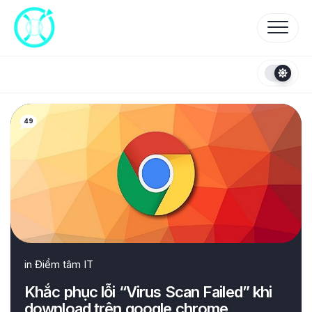
Skip
to
content
49
in
Điểm tâm IT
Khắc phục lỗi “Virus Scan Failed” khi
download trên google chrome