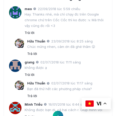
meo
22/09/2018 lúc 5:59 chiều
Hay. Thanks nhé, mà chỉ chạy đc trên Google
chrome chứ trên Cốc Cốc thì ko đươc :v. Mà thôi
vậy cũng đc rồi <3
Trả lời
Hữu Thuần
23/09/2018 lúc 8:25 sáng
Chúc mừng nhen, cảm ơn đã ghé thăm 😛
Trả lời
giang
02/07/2018 lúc 11:11 sáng
không được ạ
Trả lời
Hữu Thuần
02/07/2018 lúc 11:17 sáng
Bạn đã thử hết các phương pháp chưa?
Trả lời
VI
Minh Triều
16/01/2018 lúc 6:44 sáng
Không được bạn ơi, cả hai cách r. Giup mình với