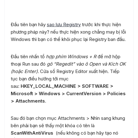
Can thiệp vào Registry
Đầu tiên bạn hãy
sao lưu Registry
trước khi thực hiện
phương pháp này? nếu thực hiện xong chẳng may bị lỗi
Windows thì bạn có thể khôi phục lại Registry ban đầu.
Đầu tiên nhấn tổ
hợp phím Windows + R
để mở hộp
thoại Run sau đó
gõ “Regedit” vào ô Open và Kích OK
(hoặc Enter).
Cửa sổ Registry Editor xuất hiện. Tiếp
tục bạn điều hướng tới mục
sau:
HKEY_LOCAL_MACHINE > SOFTWARE >
Microsoft > Windows > CurrentVersion > Policies
> Attachments
.
Sau đó bạn chọn mục Attachments > Nhìn sang khung
bên phải bạn sẽ thấy một khóa có tên là
ScanWithAntiVirus
(nếu không có bạn hãy tạo nó