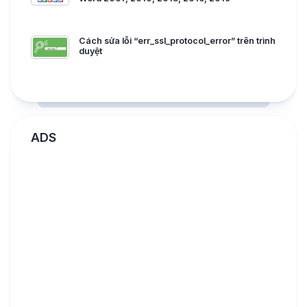
Cách sửa lỗi “err_ssl_protocol_error” trên trình
duyệt
ADS