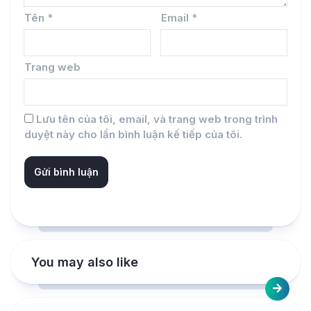
Tên
*
Email
*
Trang web
Lưu tên của tôi, email, và trang web trong trình
duyệt này cho lần bình luận kế tiếp của tôi.
You may also like