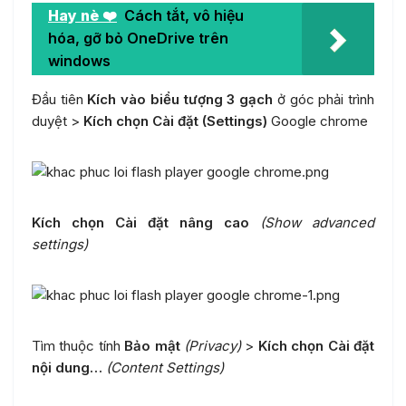
Hay nè ❤️
Cách tắt, vô hiệu
hóa, gỡ bỏ OneDrive trên
windows
Đầu tiên
Kích vào biểu tượng 3 gạch
ở góc phải trình
duyệt >
Kích chọn Cài đặt (Settings)
Google chrome
Kích chọn Cài đặt nâng cao
(Show advanced
settings)
Tìm thuộc tính
Bảo mật
(
Privacy)
>
Kích chọn Cài đặt
nội dung…
(Content Settings)