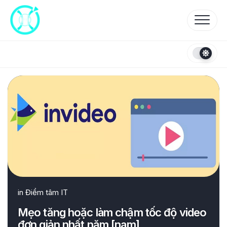
Skip
to
content
in
Điểm tâm IT
Mẹo tăng hoặc làm chậm tốc độ video
đơn giản nhất năm [nam]