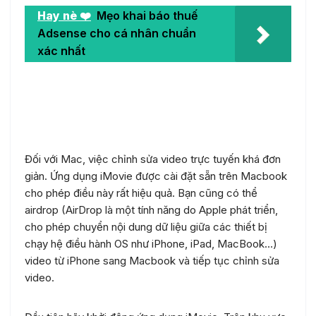
Hay nè ❤️
Mẹo khai báo thuế
Adsense cho cá nhân chuẩn
xác nhất
Tăng hoặc làm chậm tốc độ
video trên IOS
Đối với Mac, việc chỉnh sửa video trực tuyến khá đơn
giản. Ứng dụng iMovie được cài đặt sẵn trên Macbook
cho phép điều này rất hiệu quả. Bạn cũng có thể
airdrop (AirDrop là một tính năng do Apple phát triển,
cho phép chuyển nội dung dữ liệu giữa các thiết bị
chạy hệ điều hành OS như iPhone, iPad, MacBook…)
video từ iPhone sang Macbook và tiếp tục chỉnh sửa
video.