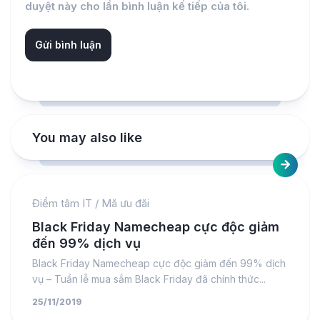
duyệt này cho lần bình luận kế tiếp của tôi.
You may also like
Điểm tâm IT
/
Mã ưu đãi
Black Friday Namecheap cực độc giảm
đến 99% dịch vụ
Black Friday Namecheap cực độc giảm đến 99% dịch
vụ – Tuần lễ mua sắm Black Friday đã chính thức...
25/11/2019