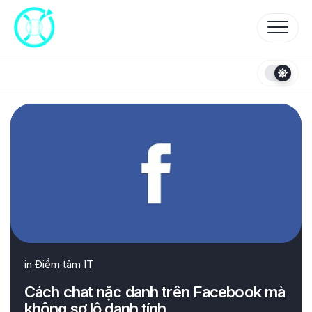
Skip
to
content
in
Điểm tâm IT
Cách chat nặc danh trên Facebook mà
không sợ lộ danh tính