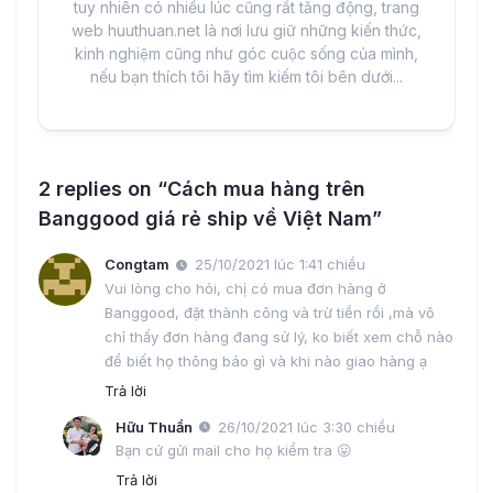
tuy nhiên có nhiều lúc cũng rất tăng động, trang
web huuthuan.net là nơi lưu giữ những kiến thức,
kinh nghiệm cũng như góc cuộc sống của mình,
nếu bạn thích tôi hãy tìm kiếm tôi bên dưới...
2 replies on “Cách mua hàng trên
Banggood giá rẻ ship về Việt Nam”
Congtam
25/10/2021 lúc 1:41 chiều
Vui lòng cho hỏi, chị có mua đơn hàng ở
Banggood, đặt thành công và trừ tiền rồi ,mà vô
chỉ thấy đơn hàng đang sử lý, ko biết xem chỗ nào
để biết họ thông báo gì và khi nào giao hàng ạ
Trả lời
Hữu Thuần
26/10/2021 lúc 3:30 chiều
Bạn cứ gửi mail cho họ kiểm tra 😛
Trả lời