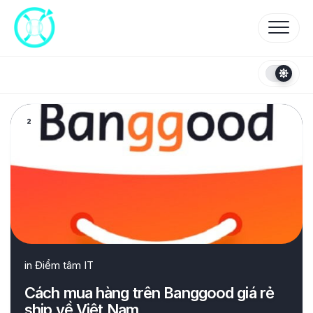
Skip
to
content
2
in
Điểm tâm IT
Cách mua hàng trên Banggood giá rẻ
ship về Việt Nam