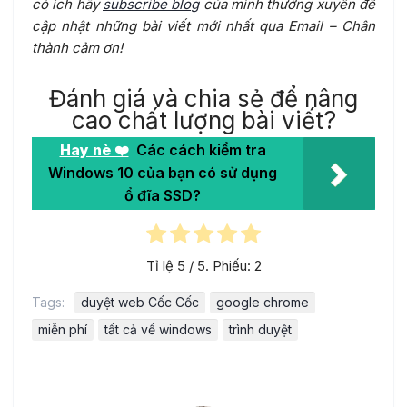
có ích hãy
subscribe blog
của mình thường xuyên để
cập nhật những bài viết mới nhất qua Email – Chân
thành cảm ơn!
Đánh giá và chia sẻ để nâng
cao chất lượng bài viết?
Hay nè ❤️
Các cách kiểm tra
Windows 10 của bạn có sử dụng
ổ đĩa SSD?
Tỉ lệ
5
/ 5. Phiếu:
2
Tags:
duyệt web Cốc Cốc
google chrome
miễn phí
tất cả về windows
trình duyệt