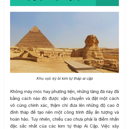
Khu vực kỳ bí kim tự tháp ai cập
Không máy móc hay phương tiện, những tảng đá này đã
bằng cách nào đó được vận chuyển và đặt một cách
vô cùng chính xác, thậm chí đưa lên những độ cao ở
đỉnh tháp để tạo nên một công trình đầy ấn tượng và
hoàn hảo. Tuy nhiên, chiều cao chưa phải là điểm nhấn
đặc sắc nhất của các kim tự tháp Ai Cập. Việc xây