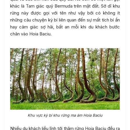
khác là Tam giác quỷ Bermuda trên mặt đất. Sở dĩ khu
rừng này được gọi với tên như vậy bởi có không ít
những câu chuyện kỳ bí liên quan đến sự mất tích bí ẩn
hay cảm giác sợ hãi, bất an mỗi khi du khách bước
chân vào Hoia Baciu.
Khu vực kỳ bí khu rừng ma ám Hoia Baciu
Nhiều du khách liều lĩnh tới thăm rừng Hoia Baciu đều ra