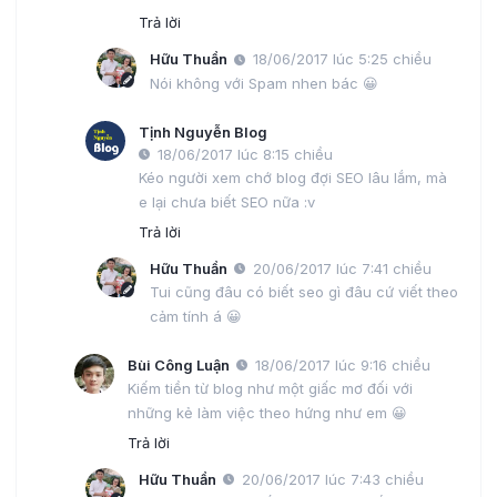
Trả lời
Hữu Thuần
18/06/2017 lúc 5:25 chiều
Nói không với Spam nhen bác 😀
Tịnh Nguyễn Blog
18/06/2017 lúc 8:15 chiều
Kéo người xem chớ blog đợi SEO lâu lắm, mà
e lại chưa biết SEO nữa :v
Trả lời
Hữu Thuần
20/06/2017 lúc 7:41 chiều
Tui cũng đâu có biết seo gì đâu cứ viết theo
cảm tính á 😀
Bùi Công Luận
18/06/2017 lúc 9:16 chiều
Kiếm tiền từ blog như một giấc mơ đối với
những kẻ làm việc theo hứng như em 😀
Trả lời
Hữu Thuần
20/06/2017 lúc 7:43 chiều