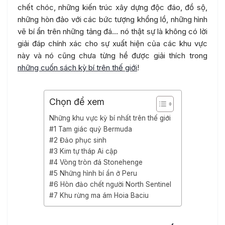
chết chóc, những kiến trúc xây dựng độc đáo, đồ sộ,
những hòn đảo với các bức tượng khổng lồ, những hình
vẽ bí ẩn trên những tảng đá… nó thật sự là không có lời
giải đáp chính xác cho sự xuất hiện của các khu vực
này và nó cũng chưa từng hề được giải thích trong
những cuốn sách kỳ bí trên thế giới
!
Chọn để xem
Những khu vực kỳ bí nhất trên thế giới
#1 Tam giác quỷ Bermuda
#2 Đảo phục sinh
#3 Kim tự tháp Ai cập
#4 Vòng tròn đá Stonehenge
#5 Những hình bí ẩn ở Peru
#6 Hòn đảo chết người North Sentinel
#7 Khu rừng ma ám Hoia Baciu