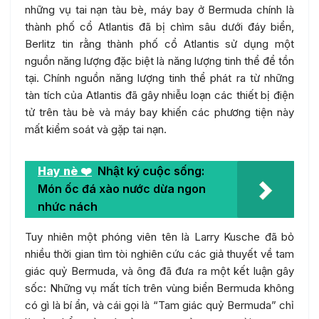
những vụ tai nạn tàu bè, máy bay ở Bermuda chính là
thành phố cổ Atlantis đã bị chìm sâu dưới đáy biển,
Berlitz tin rằng thành phố cổ Atlantis sử dụng một
nguồn năng lượng đặc biệt là năng lượng tinh thể để tồn
tại. Chính nguồn năng lượng tinh thể phát ra từ những
tàn tích của Atlantis đã gây nhiễu loạn các thiết bị điện
tử trên tàu bè và máy bay khiến các phương tiện này
mất kiểm soát và gặp tai nạn.
Hay nè ❤️
Nhật ký cuộc sống:
Món ốc đá xào nước dừa ngon
nhức nách
Tuy nhiên một phóng viên tên là Larry Kusche đã bỏ
nhiều thời gian tìm tòi nghiên cứu các giả thuyết về tam
giác quỷ Bermuda, và ông đã đưa ra một kết luận gây
sốc: Những vụ mất tích trên vùng biển Bermuda không
có gì là bí ẩn, và cái gọi là “Tam giác quỷ Bermuda” chỉ