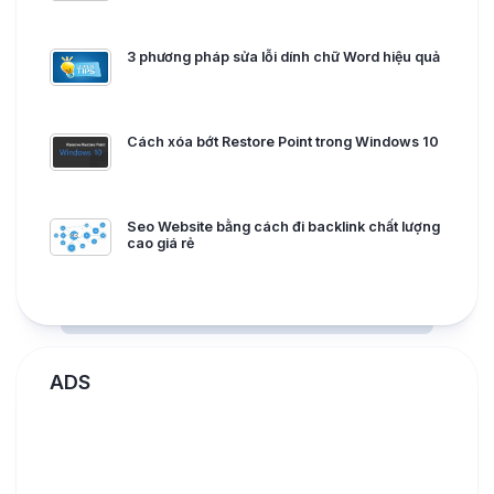
3 phương pháp sửa lỗi dính chữ Word hiệu quả
Cách xóa bớt Restore Point trong Windows 10
Seo Website bằng cách đi backlink chất lượng
cao giá rẻ
ADS