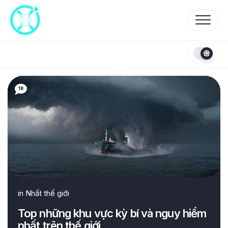
Skip
to
content
18
in
Nhất thế giới
Top những khu vực kỳ bí và nguy hiểm
nhất trên thế giới