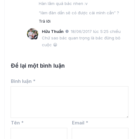
Hàn lâm quá bác nhen :v
“làm đàn dần sẽ có được cái mình cần” ?
Trả lời
Hữu Thuần
18/06/2017 lúc 5:25 chiều
Chứ sao bác quan trọng là bác đừng bỏ
cuộc 😀
Để lại một bình luận
Bình luận
*
Tên
*
Email
*