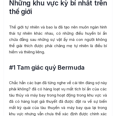
Những khu vực kỳ bí nhất trên
thế giới
Thế giới tự nhiên và bao la đã tạo nên muôn ngàn hình
thái tự nhiên khác nhau, có những điều huyền bí ẩn
chứa đằng sau những sự vật ấy mà con người không
thể giải thích được phải chăng mẹ tự nhiên là điều bí
hiểm và thiêng liêng.
#1 Tam giác quỷ Bermuda
Chắc hẳn các bạn đã từng nghe về cái tên đáng sợ này
phải không? đã có hàng loạt vụ mất tích bí ẩn của các
tàu thủy và máy bay trong hoạt động trong khu vực và
đã có hàng loạt giả thuyết đã được đặt ra về sự biến
mất kỳ quái của tàu thuyền và máy bay qua lại trong
khu vực nhưng vẫn chưa thể xác định được chính xác