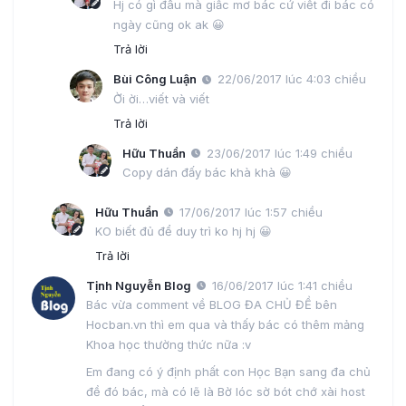
Hj có gì đâu mà giấc mơ bác cứ viết đi bác có
ngày cũng ok ak 😀
Trả lời
Bùi Công Luận
22/06/2017 lúc 4:03 chiều
Ời ời…viết và viết
Trả lời
Hữu Thuần
23/06/2017 lúc 1:49 chiều
Copy dán đấy bác khà khà 😀
Hữu Thuần
17/06/2017 lúc 1:57 chiều
KO biết đủ để duy trì ko hj hj 😀
Trả lời
Tịnh Nguyễn Blog
16/06/2017 lúc 1:41 chiều
Bác vừa comment về BLOG ĐA CHỦ ĐỀ bên
Hocban.vn thì em qua và thấy bác có thêm mảng
Khoa học thường thức nữa :v
Em đang có ý định phất con Học Bạn sang đa chủ
đề đó bác, mà có lẽ là Bờ lóc sờ bót chớ xài host