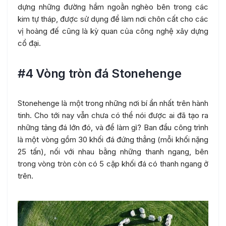
dựng những đường hầm ngoằn nghèo bên trong các
kim tự tháp, được sử dụng để làm nơi chôn cất cho các
vị hoàng đế cũng là kỳ quan của công nghệ xây dựng
cổ đại.
#4 Vòng tròn đá Stonehenge
Stonehenge là một trong những nơi bí ẩn nhất trên hành
tinh. Cho tới nay vẫn chưa có thể nói được ai đã tạo ra
những tảng đá lớn đó, và để làm gì? Ban đầu công trình
là một vòng gồm 30 khối đá đứng thẳng (mỗi khối nặng
25 tấn), nối với nhau bằng những thanh ngang, bên
trong vòng tròn còn có 5 cặp khối đá có thanh ngang ở
trên.