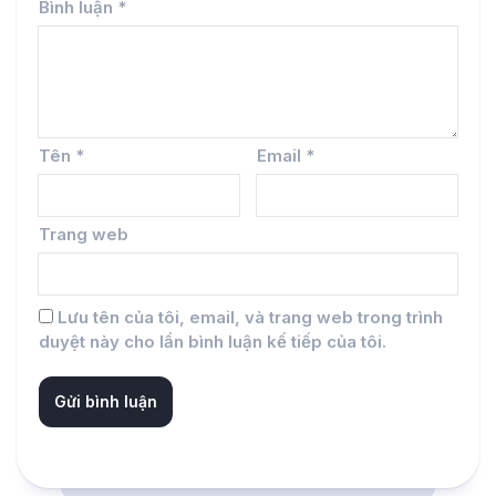
Bình luận
*
Tên
*
Email
*
Trang web
Lưu tên của tôi, email, và trang web trong trình
duyệt này cho lần bình luận kế tiếp của tôi.