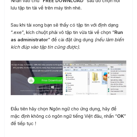
Nhấn vào chữ “
FREE DOWNLOAD
” sau đó chọn nơi
lưu tập tin tải về trên máy tính nhé.
Sau khi tải xong bạn sẽ thấy có tập tin với định dạng
“.exe”, kích chuột phải vô tập tin vừa tải về chọn “
Run
as administrator
” để cài đặt ứng dụng
(nếu làm biến
kích đúp vào tập tin cũng được)
.
Đầu tiên hãy chọn Ngôn ngữ cho ứng dụng, hãy để
mặc định không có ngôn ngữ tiếng Việt đâu, nhấn “
OK
”
để tiếp tục !