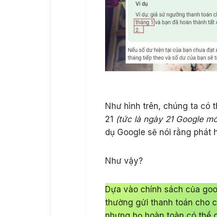
Như hình trên, chúng ta có 
21
(tức là ngày 21 Google mới
dụ Google sẽ nói rằng phát 
Như vậy?
Dựa vào chính sách của goo
thường gửi thanh toán cho 
nhưng họ hoàn toàn có thể g