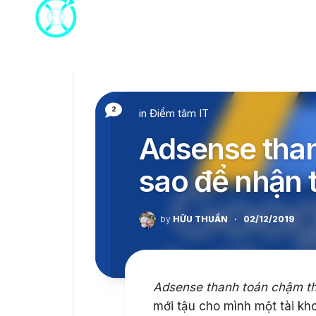
Skip
to
content
2
in
Điểm tâm IT
Adsense than
sao để nhận 
by
HỮU THUẦN
·
02/12/2019
Adsense thanh toán chậm thì
mới tậu cho mình một tài kh