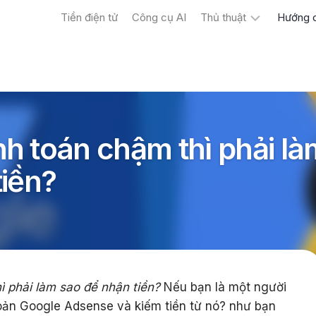
Tiền điện tử
Công cụ AI
Thủ thuật
Hướng 
Máy
tính
Điện
thoại
h toán chậm thì phải là
tiền?
 phải làm sao để nhận tiền?
Nếu bạn là một người
oản Google Adsense và kiếm tiền từ nó? như bạn