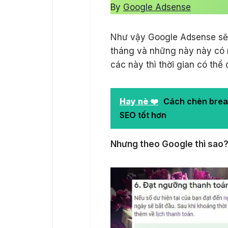
By
Google Adsense
Như vậy Google Adsense sẽ 
tháng và những này này có r
các này thì thời gian có thể 
Hay nè ❤️
Cách chèn brea
SEO tốt hơn
Nhưng theo Google thì sao