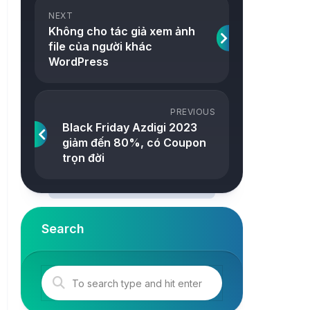
ảnh
NEXT
Snake
Không cho tác giả xem ảnh
Công
file của người khác
2048
cụ
WordPress
Online
Tetris
Tower
PREVIOUS
Black Friday Azdigi 2023
giảm đến 80%, có Coupon
trọn đời
Search