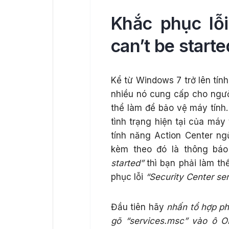
Khắc phục lỗi
can’t be starte
Kể từ Windows 7 trở lên tín
nhiều nó cung cấp cho ngườ
thể làm để bảo vệ máy tính
tình trạng hiện tại của máy
tính năng Action Center n
kèm theo đó là thông bá
started”
thì bạn phải làm th
phục lỗi
“Security Center ser
Đầu tiên hãy
nhấn tổ hợp p
gõ “services.msc” vào ô O