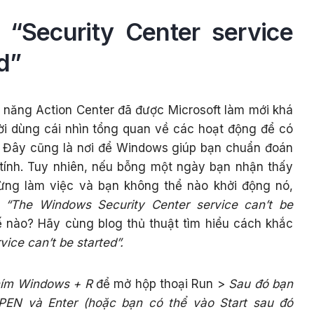
 “Security Center service
d”
h năng Action Center đã được Microsoft làm mới khá
i dùng cái nhìn tổng quan về các hoạt động để có
. Đây cũng là nơi để Windows giúp bạn chuẩn đoán
 tính. Tuy nhiên, nếu bỗng một ngày bạn nhận thấy
gừng làm việc và bạn không thể nào khởi động nó,
o
“The Windows Security Center service can’t be
ế nào? Hãy cùng blog thủ thuật tìm hiểu cách khắc
vice can’t be started”.
hím Windows + R
để mở hộp thoại Run >
Sau đó bạn
PEN và Enter (hoặc bạn có thể vào Start sau đó