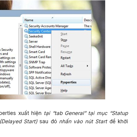
perties xuất hiện
tại “tab General” tại mục “Statup
(Delayed Start)
sau đó
nhấn vào nút Start
để khởi