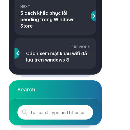
ảnh
NEXT
Snake
5 cách khắc phục lỗi
Công
pending trong Windows
2048
cụ
Store
Online
Tetris
Tower
PREVIOUS
Cách xem mật khẩu wifi đã
lưu trên windows 8
Search