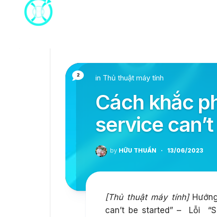
Skip
to
content
2
in
Thủ thuật máy tính
Cách khắc ph
service can’t
by
HỮU THUẦN
·
13/06/2023
[Thủ thuật máy tính]
Hướng 
can’t be started” – Lỗi “Se