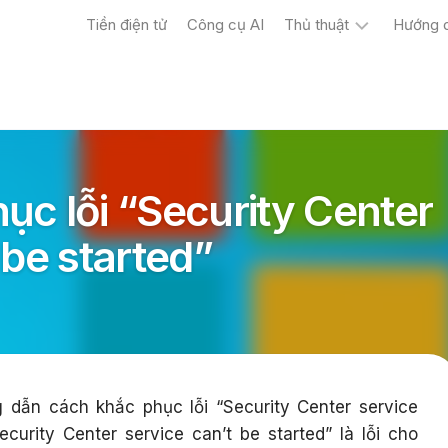
Tiền điện tử
Công cụ AI
Thủ thuật
Hướng 
Máy
tính
Điện
thoại
ục lỗi “Security Center
 be started”
dẫn cách khắc phục lỗi “Security Center service
curity Center service can’t be started” là lỗi cho