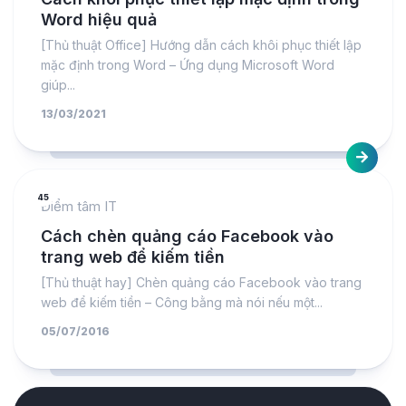
Word hiệu quả
[Thủ thuật Office] Hướng dẫn cách khôi phục thiết lập
mặc định trong Word – Ứng dụng Microsoft Word
giúp...
13/03/2021
45
Điểm tâm IT
Cách chèn quảng cáo Facebook vào
trang web để kiếm tiền
[Thủ thuật hay] Chèn quảng cáo Facebook vào trang
web để kiếm tiền – Công bằng mà nói nếu một...
05/07/2016