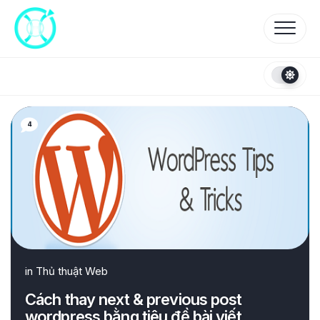
Skip
to
content
4
in
Thủ thuật Web
Cách thay next & previous post
wordpress bằng tiêu đề bài viết