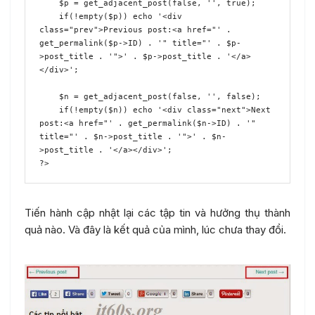
    $p = get_adjacent_post(false, '', true);

    if(!empty($p)) echo '<div 
class="prev">Previous post:<a href="' . 
get_permalink($p->ID) . '" title="' . $p-
>post_title . '">' . $p->post_title . '</a>
</div>';

    $n = get_adjacent_post(false, '', false);

    if(!empty($n)) echo '<div class="next">Next 
post:<a href="' . get_permalink($n->ID) . '" 
title="' . $n->post_title . '">' . $n-
>post_title . '</a></div>'; 

?>
Tiến hành cập nhật lại các tập tin và hưởng thụ thành
quả nào. Và đây là kết quả của mình, lúc chưa thay đổi.