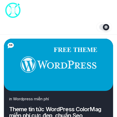
Skip
to
content
59
in
Wordpress miễn phí
Theme tin tức WordPress ColorMag
miễn phí cực đẹp, chuẩn Seo