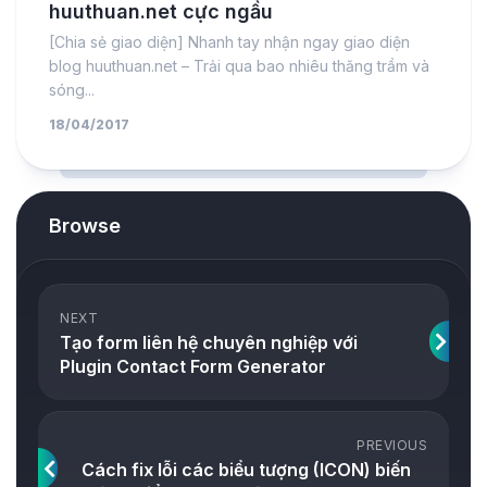
huuthuan.net cực ngầu
[Chia sẻ giao diện] Nhanh tay nhận ngay giao diện
blog huuthuan.net – Trải qua bao nhiêu thăng trầm và
sóng...
18/04/2017
Browse
NEXT
Tạo form liên hệ chuyên nghiệp với
Plugin Contact Form Generator
PREVIOUS
Cách fix lỗi các biểu tượng (ICON) biến