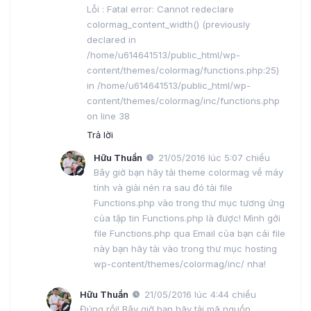
Lỗi : Fatal error: Cannot redeclare
colormag_content_width() (previously
declared in
/home/u614641513/public_html/wp-
content/themes/colormag/functions.php:25)
in /home/u614641513/public_html/wp-
content/themes/colormag/inc/functions.php
on line 38
Trả lời
Hữu Thuần
21/05/2016 lúc 5:07 chiều
Bây giờ bạn hãy tải theme colormag về máy
tính và giải nén ra sau đó tải file
Functions.php vào trong thư mục tương ứng
của tập tin Functions.php là được! Mình gởi
file Functions.php qua Email của bạn cái file
này bạn hãy tải vào trong thư mục hosting
wp-content/themes/colormag/inc/ nha!
Hữu Thuần
21/05/2016 lúc 4:44 chiều
Đúng rồi! Bây giờ bạn hãy tải mã nguồn