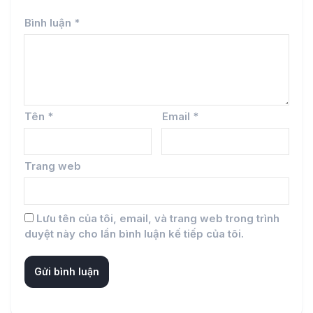
Bình luận
*
Tên
*
Email
*
Trang web
Lưu tên của tôi, email, và trang web trong trình
duyệt này cho lần bình luận kế tiếp của tôi.