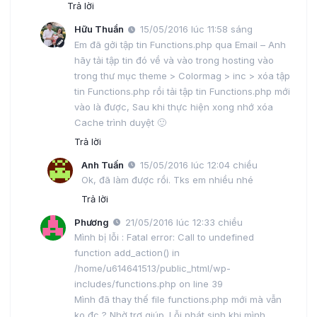
Trả lời
Hữu Thuần
15/05/2016 lúc 11:58 sáng
Em đã gởi tập tin Functions.php qua Email – Anh
hãy tải tập tin đó về và vào trong hosting vào
trong thư mục theme > Colormag > inc > xóa tập
tin Functions.php rồi tải tập tin Functions.php mới
vào là được, Sau khi thực hiện xong nhớ xóa
Cache trình duyệt 🙂
Trả lời
Anh Tuấn
15/05/2016 lúc 12:04 chiều
Ok, đã làm được rồi. Tks em nhiều nhé
Trả lời
Phương
21/05/2016 lúc 12:33 chiều
Mình bị lỗi : Fatal error: Call to undefined
function add_action() in
/home/u614641513/public_html/wp-
includes/functions.php on line 39
Mình đã thay thế file functions.php mới mà vẫn
ko đc ? Nhờ trợ giúp. Lỗi phát sinh khi mình