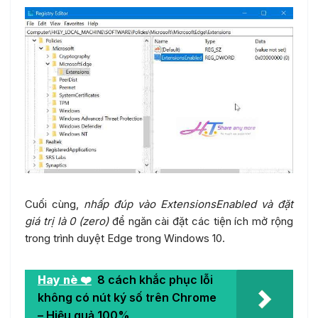
Cuối cùng,
nhấp đúp vào ExtensionsEnabled và đặt
giá trị là 0 (zero)
để ngăn cài đặt các tiện ích mở rộng
trong trình duyệt Edge trong Windows 10.
Hay nè ❤️
8 cách khắc phục lỗi
không có nút ký số trên Chrome
– Hiệu quả 100%