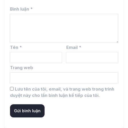
Bình luận
*
Tên
*
Email
*
Trang web
Lưu tên của tôi, email, và trang web trong trình
duyệt này cho lần bình luận kế tiếp của tôi.