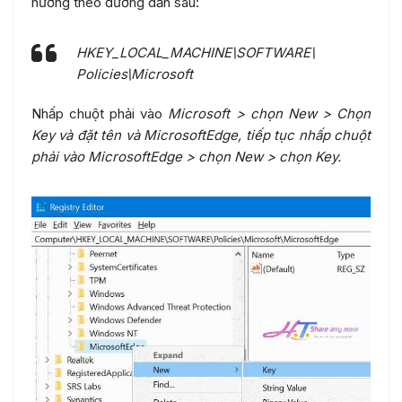
hướng theo đường dẫn sau:
HKEY_LOCAL_MACHINE\SOFTWARE\
Policies\Microsoft
Nhấp chuột phải vào
Microsoft > chọn New > Chọn
Key và đặt tên và MicrosoftEdge, tiếp tục nhấp chuột
phải vào MicrosoftEdge > chọn New > chọn Key.