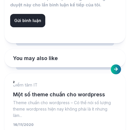
duyệt này cho lần bình luận kế tiếp của tôi.
You may also like
2
Điểm tâm IT
Một số theme chuẩn cho wordpress
Theme chuẩn cho wordpress – Có thể nói số lượng
theme wordpress hiện nay không phải là ít nhưng
làm...
16/11/2020