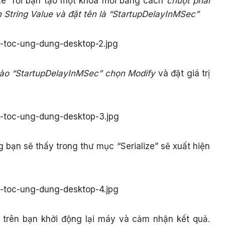
ize” rồi bạn tạo một khóa mới bằng cách
chuột phải
 String Value và đặt tên là “StartupDelayInMSec”
vào “StartupDelayInMSec” chọn Modify
và đặt giá trị
 bạn sẽ thấy trong thư mục “Serialize” sẽ xuất hiện
 trên bạn khởi động lại máy và cảm nhận kết quả.