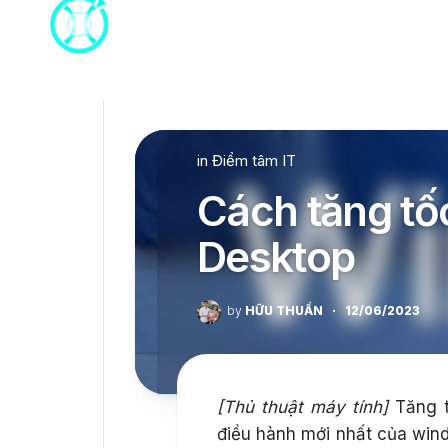
Skip
to
content
in
Điểm tâm IT
Cách tăng tố
Desktop
by
HỮU THUẦN
·
12/06/2023
[Thủ thuật máy tính]
Tăng t
điều hành mới nhất của win