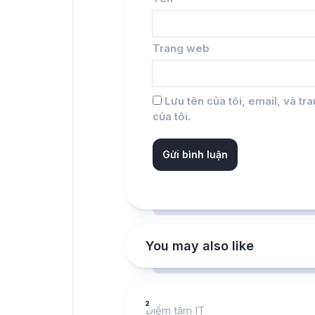
Trang web
Lưu tên của tôi, email, và tr
của tôi.
You may also like
2
Điểm tâm IT