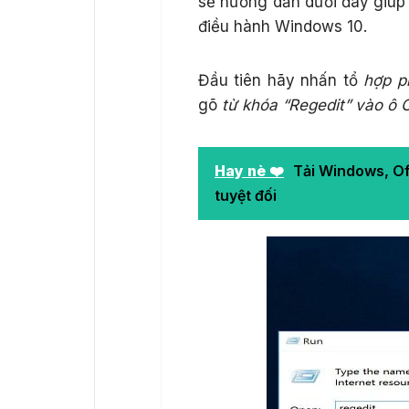
sẽ hướng dẫn dưới đây giúp
điều hành Windows 10.
Đầu tiên hãy nhấn tổ
hợp p
gõ
từ khóa “Regedit” vào ô 
Hay nè ❤️
Tải Windows, Of
tuyệt đối