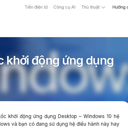
Tiền điện tử
Công cụ AI
Thủ thuật
Hướng 
Máy
tính
Điện
thoại
c khởi động ứng dụng
ốc khởi động ứng dụng Desktop – Windows 10 hệ
dows và bạn có đang sử dụng hệ điều hành này hay