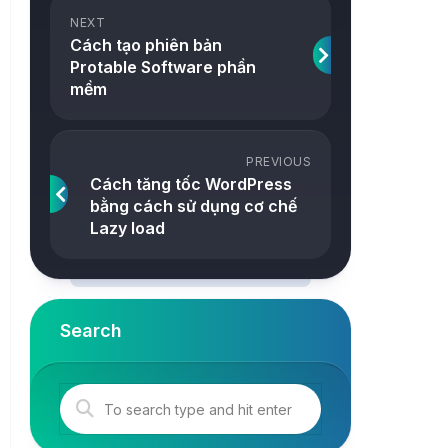
ảnh
NEXT
Snake
Cách tạo phiên bản
Công
Protable Software phần
2048
cụ
mềm
Online
Tetris
Tower
PREVIOUS
Cách tăng tốc WordPress
bằng cách sử dụng cơ chế
Lazy load
Search