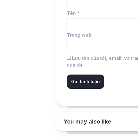
Tên
*
Trang web
Lưu tên của tôi, email, và tr
của tôi.
You may also like