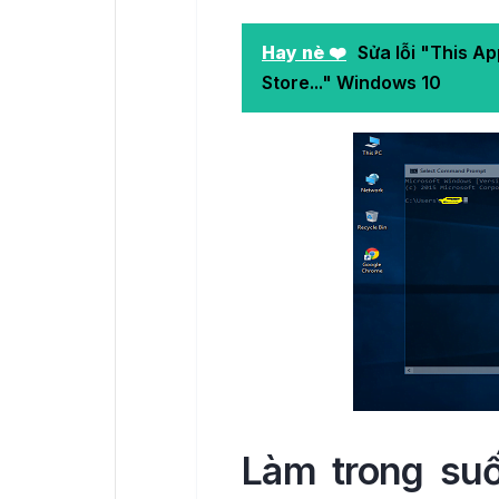
Hay nè ❤️
Sửa lỗi "This 
Store..." Windows 10
Làm trong su