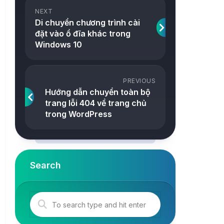
ảnh
NEXT
Snake
Di chuyển chương trình cài
Công
đặt vào ổ đĩa khác trong
2048
cụ
Windows 10
Online
Tetris
Tower
PREVIOUS
Hướng dẫn chuyển toàn bộ
trang lỗi 404 về trang chủ
trong WordPress
Search