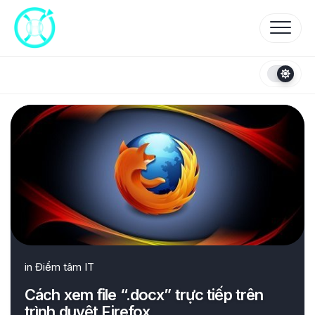
Skip
to
content
in
Điểm tâm IT
Cách xem file “.docx” trực tiếp trên
trình duyệt Firefox