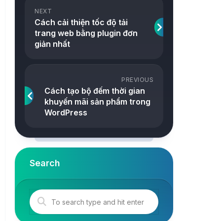
ảnh
NEXT
Snake
Cách cải thiện tốc độ tải
Công
trang web bằng plugin đơn
2048
cụ
giản nhất
Online
Tetris
Tower
PREVIOUS
Cách tạo bộ đếm thời gian
khuyến mãi sản phẩm trong
WordPress
Search