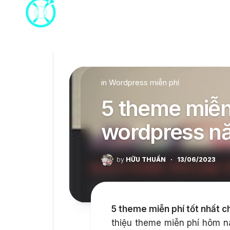
Skip
to
content
in
Wordpress miễn phí
5 theme miễn 
wordpress n
by
HỮU THUẦN
·
13/06/2023
5 theme miễn phí tốt nhất 
thiệu theme miễn phí hôm na