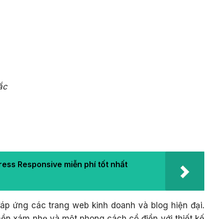
ắc
ss Responsive miễn phí tốt nhất
áp ứng các trang web kinh doanh và blog hiện đại.
 nền xám nhẹ và một phong cách cổ điển với thiết kế