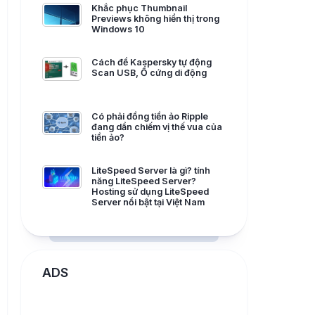
Khắc phục Thumbnail
Previews không hiển thị trong
Windows 10
Cách để Kaspersky tự động
Scan USB, Ổ cứng di động
Có phải đồng tiền ảo Ripple
đang dần chiếm vị thế vua của
tiền ảo?
LiteSpeed Server là gì? tính
năng LiteSpeed Server?
Hosting sử dụng LiteSpeed
Server nổi bật tại Việt Nam
ADS