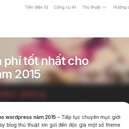
Tiền điện tử
Công cụ AI
Thủ thuật
Hướng 
Máy
tính
Điện
thoại
phí tốt nhất cho
ăm 2015
cho wordpress năm 2015
– Tiếp tục chuyên mục giới
y blog thủ thuật xin gửi đến độc giả một số theme