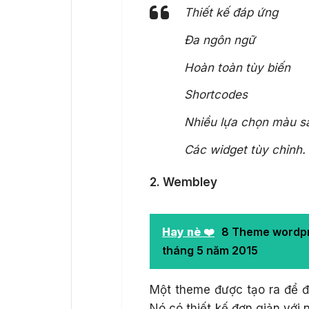
Thiết kế đáp ứng
Đa ngôn ngữ
Hoàn toàn tùy biến
Shortcodes
Nhiều lựa chọn màu s
Các widget tùy chỉnh.
2. Wembley
Hay nè ❤️
8 Theme wordpre
tháng 5 năm 2015
Một theme được tạo ra để đ
Nó có thiết kế đơn giản với