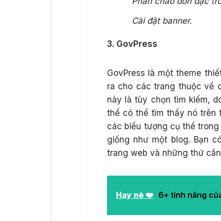
Phần chào đón đặc tr
Cài đặt banner.
3. GovPress
GovPress là một theme thiế
ra cho các trang thuộc về c
này là tùy chọn tìm kiếm, 
thể có thể tìm thấy nó trên
các biểu tượng cụ thể trong 
giống như một blog. Bạn c
trang web và những thứ cần 
Hay nè ❤️
6+ tính năng của