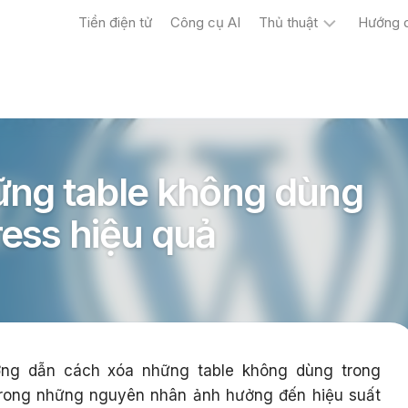
Tiền điện tử
Công cụ AI
Thủ thuật
Hướng 
Máy
tính
Điện
thoại
ững table không dùng
ess hiệu quả
g dẫn cách xóa những table không dùng trong
trong những nguyên nhân ảnh hưởng đến hiệu suất