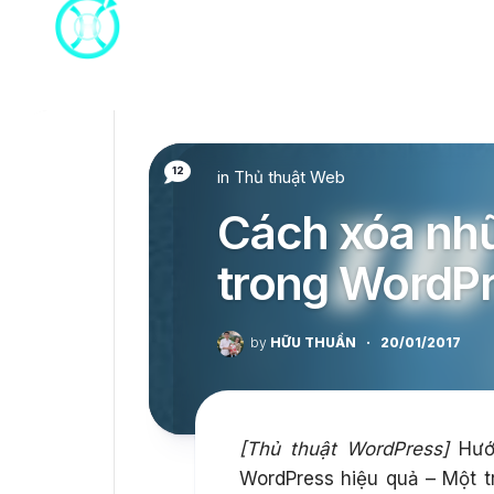
Skip
to
content
12
in
Thủ thuật Web
Cách xóa nh
trong WordPr
by
HỮU THUẦN
·
20/01/2017
[Thủ thuật WordPress]
Hướn
WordPress hiệu quả – Một 