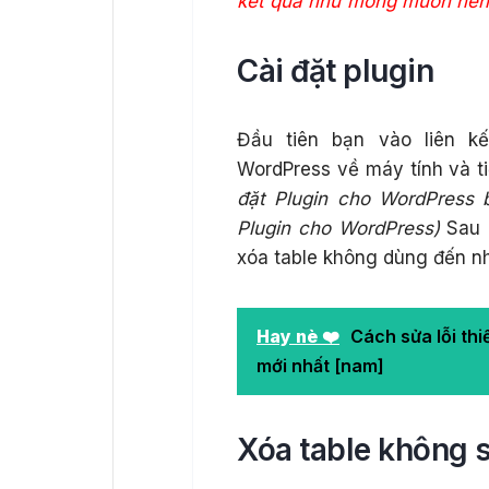
kết quả như mong muốn nên m
Cài đặt plugin
Đầu tiên bạn vào liên k
WordPress về máy tính và 
đặt Plugin cho WordPress 
Plugin cho WordPress)
Sau k
xóa table không dùng đến n
Hay nè ❤️
Cách sửa lỗi thi
mới nhất [nam]
Xóa table không 