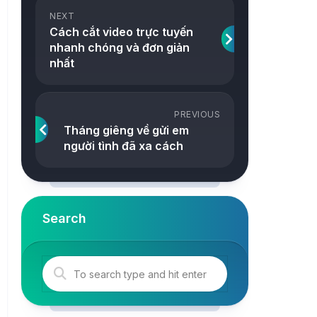
ảnh
NEXT
Snake
Cách cắt video trực tuyến
Công
nhanh chóng và đơn giản
2048
cụ
nhất
Online
Tetris
Tower
PREVIOUS
Tháng giêng về gửi em
người tình đã xa cách
Search