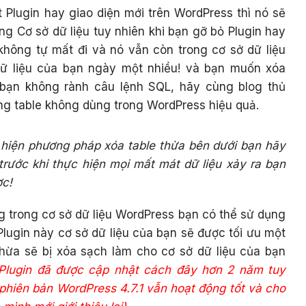
t Plugin hay giao diện mới trên WordPress thì nó sẽ
ng Cơ sở dữ liệu tuy nhiên khi bạn gỡ bỏ Plugin hay
 không tự mất đi và nó vẫn còn trong cơ sở dữ liệu
dữ liệu của bạn ngày một nhiều! và bạn muốn xóa
 bạn không rành câu lệnh SQL, hãy cùng blog thủ
ng table không dùng trong WordPress hiệu quả.
 hiện phương pháp xóa table thừa bên dưới bạn hãy
 trước khi thực hiện mọi mất mát dữ liệu xảy ra bạn
ợc!
 trong cơ sở dữ liệu WordPress bạn có thể sử dụng
Plugin này cơ sở dữ liệu của bạn sẽ được tối ưu một
thừa sẽ bị xóa sạch làm cho cơ sở dữ liệu của bạn
 Plugin đã được cập nhật cách đây hơn 2 năm tuy
 phiên bản WordPress 4.7.1 vẫn hoạt động tốt và cho