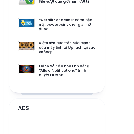
File vượt quá giới hạn lượt tải
“Két sắt” cho slide: cách bảo
mật powerpoint không ai mở
được
Kiếm tiền dựa trên sức mạnh
của máy tính từ Uphash tại sao
không?
Cách vô hiệu hóa tính năng
“Allow Notifications” trình
duyệt Firefox
ADS