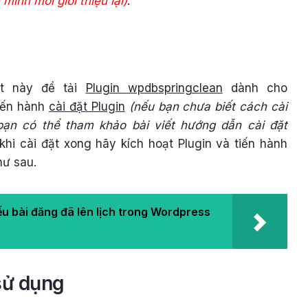
ình mới giới thiệu lại)
.
ết này để tải
Plugin wpdbspringclean
dành cho
tiến hành
cài đặt Plugin
(nếu bạn chưa biết cách cài
bạn có thể tham khảo bài viết hướng dẫn cài đặt
hi cài đặt xong hãy kích hoạt Plugin và tiến hành
hư sau.
ếu bài đăng đã lên lịch trong Wordpress
sử dụng