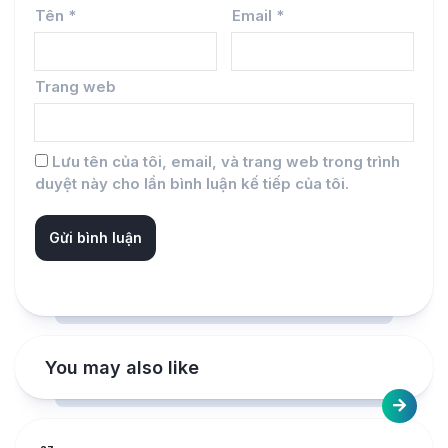
Tên
*
Email
*
Trang web
Lưu tên của tôi, email, và trang web trong trình
duyệt này cho lần bình luận kế tiếp của tôi.
You may also like