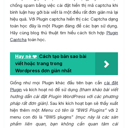
chống spam bằng việc cài đặt hiển thị mã captcha khi
bình luận hay gởi bài viết là một điều rất đơn giản mà lại
hiệu quả. Với Plugin captcha hiển thị các Captcha dạng
toán học đây là một Plugin đáng để các bạn sử dụng.
Hãy cùng blog thủ thuật tìm hiểu cách tích hợp
Plugin
Captcha
toán học.
Hay nè ❤️
Cách tạo bản sao bài
viết hoặc trang trong
Wordpress đơn giản nhất
Giống như mọi Plugin khác đầu tiên bạn cần
cài đặt
Plugin
và kích hoạt nó để sử dụng
(tham khảo bài viết
hướng dẫn cài đặt Plugin WordPress với các phương
pháp rất đơn giản).
Sau khi kích hoạt bạn sẽ thấy xuất
hiện thêm một
Menu có tên là “BWS Plugins”
với 2
menu con đó là “BWS plugins”
(mục này là các sản
phẩm liên quan, bạn không cần quan tâm cái