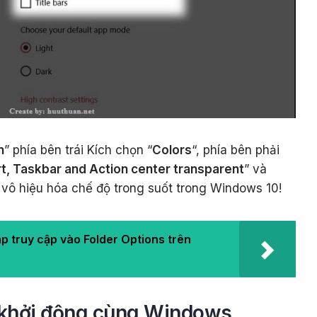
n
” phía bên trái Kích chọn “
Colors
“, phía bên phải
t, Taskbar and Action center transparent
” và
vô hiệu hóa chế độ trong suốt trong Windows 10!
 truy cập vào Folder Options trên
nh khởi động cùng Windows