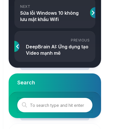
ảnh
NEXT
Snake
Sửa lỗi Windows 10 không
Công
lưu mật khẩu Wifi
2048
cụ
Online
Tetris
PREVIOUS
Tower
DeepBrain AI: Ứng dụng tạo
Video mạnh mẽ
Search