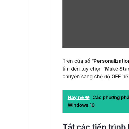
Trên cửa sổ “
Personalizatio
tìm đến tùy chọn “
Make Star
chuyển sang chế độ
OFF
để 
Hay nè ❤️
Các phương pháp
Windows 10
Tắt các tiến trì