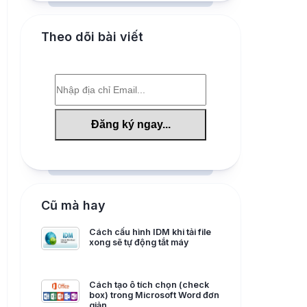
Theo dõi bài viết
Cũ mà hay
Cách cấu hình IDM khi tải file
xong sẽ tự động tắt máy
Cách tạo ô tích chọn (check
box) trong Microsoft Word đơn
giản