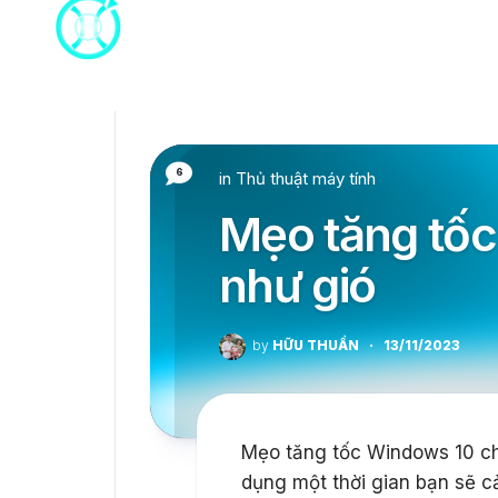
Skip
to
content
6
in
Thủ thuật máy tính
Mẹo tăng tố
như gió
by
HỮU THUẦN
·
13/11/2023
Mẹo tăng tốc Windows 10 ch
dụng một thời gian bạn sẽ c