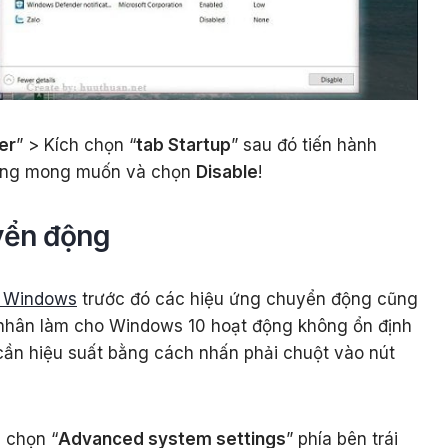
er
” > Kích chọn “
tab Startup
” sau đó tiến hành
không mong muốn và chọn
Disable
!
yển động
n Windows
trước đó các hiệu ứng chuyển động cũng
nhân làm cho Windows 10 hoạt động không ổn định
cần hiệu suất bằng cách nhấn phải chuột vào nút
 chọn “
Advanced system settings
” phía bên trái