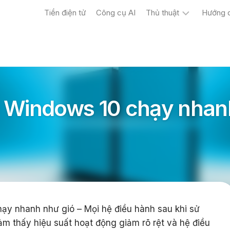
Tiền điện tử
Công cụ AI
Thủ thuật
Hướng 
Máy
tính
Điện
thoại
c Windows 10 chạy nhan
ạy nhanh như gió – Mọi hệ điều hành sau khi sử
ảm thấy hiệu suất hoạt động giảm rõ rệt và hệ điều