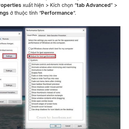
operties
xuất hiện > Kích chọn “
tab Advanced
” >
ings
ở thuộc tính “
Performance
“.