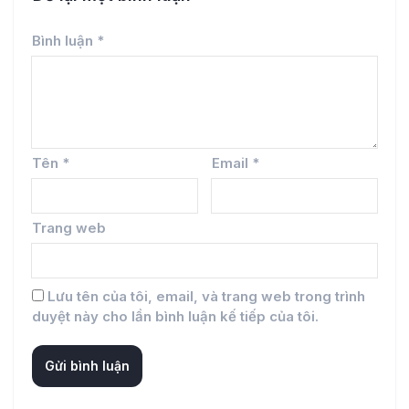
Bình luận
*
Tên
*
Email
*
Trang web
Lưu tên của tôi, email, và trang web trong trình
duyệt này cho lần bình luận kế tiếp của tôi.