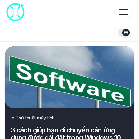
Skip
to
content
in
Thủ thuật máy tính
3 cách giúp bạn di chuyển các ứng
dụng được cài đặt trong Windows 10