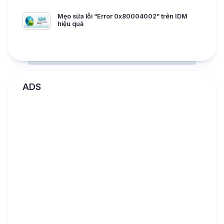
Mẹo sửa lỗi “Error 0x80004002” trên IDM
hiệu quả
ADS