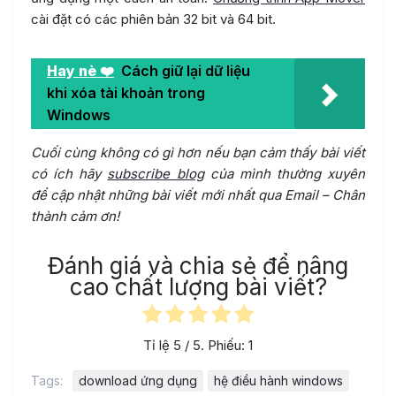
cài đặt có các phiên bản 32 bit và 64 bit.
Hay nè ❤️
Cách giữ lại dữ liệu
khi xóa tài khoản trong
Windows
Cuối cùng không có gì hơn nếu bạn cảm thấy bài viết
có ích hãy
subscribe blog
của mình thường xuyên
để cập nhật những bài viết mới nhất qua Email – Chân
thành cảm ơn!
Đánh giá và chia sẻ để nâng
cao chất lượng bài viết?
Tỉ lệ
5
/ 5. Phiếu:
1
Tags:
download ứng dụng
hệ điều hành windows