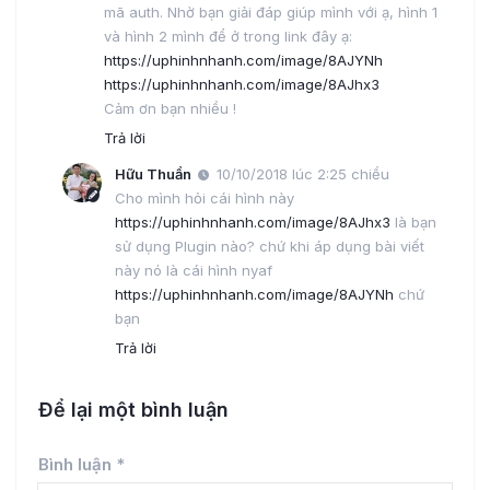
mã auth. Nhờ bạn giải đáp giúp mình với ạ, hình 1
và hình 2 mình để ở trong link đây ạ:
https://uphinhnhanh.com/image/8AJYNh
https://uphinhnhanh.com/image/8AJhx3
Cảm ơn bạn nhiều !
Trả lời
Hữu Thuần
10/10/2018 lúc 2:25 chiều
Cho mình hỏi cái hình này
https://uphinhnhanh.com/image/8AJhx3
là bạn
sử dụng Plugin nào? chứ khi áp dụng bài viết
này nó là cái hình nyaf
https://uphinhnhanh.com/image/8AJYNh
chứ
bạn
Trả lời
Để lại một bình luận
Bình luận
*