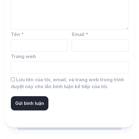
Tên
*
Email
*
Trang web
Lưu tên của tôi, email, và trang web trong trình
duyệt này cho lần bình luận kế tiếp của tôi.