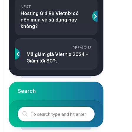
ảnh
NEXT
Snake
Hosting Giá Rẻ Vietnix có
Công
nên mua và sử dụng hay
2048
cụ
không?
Online
Tetris
Tower
PREVIOUS
Mã giảm giá Vietnix 2024 –
Giảm tới 80%
Search