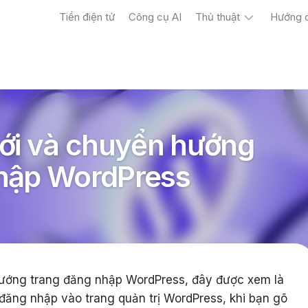
Tiền điện tử
Công cụ AI
Thủ thuật
Hướng 
Máy
tính
Điện
thoại
mới và chuyển hướng
nhập WordPress
hướng trang đăng nhập WordPress, đây được xem là
 đăng nhập vào trang quản trị WordPress, khi bạn gõ