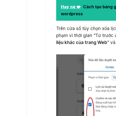
Hay nè ❤️
Cách tạo bảng g
wordpress
Trên cửa sổ tùy chọn xóa lị
phạm vi thời gian “Từ trước 
liệu khác của trang Web
” và