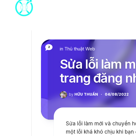
Skip
to
content
2
in
Thủ thuật Web
Sửa lỗi làm 
trang đăng 
by
HỮU THUẦN
·
04/08/2022
Sửa lỗi làm mới và chuyển 
một lỗi khá khó chịu khi bạn