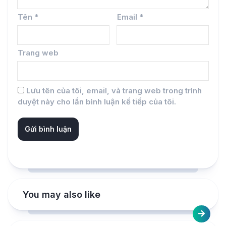
Tên
*
Email
*
Trang web
Lưu tên của tôi, email, và trang web trong trình
duyệt này cho lần bình luận kế tiếp của tôi.
You may also like