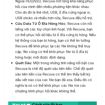
Ngoài HDD/SSD, Recuva mở rộng khả năng phục
hồi của mình đến nhiều phương tiện khác nhau.
Cho dù đó là thẻ nhớ, USB, ổ đĩa cứng ngoại vi,
USB sticks và nhiều hơn nữa, Recuva đều hỗ trợ.
Cứu Data Từ Ổ Đĩa Hỏng Hóc
: Recuva còn nổi
tiếng với các tùy chọn linh hoạt. Với Recuva, bạn
có thể phục hồi dữ liệu từ ổ đĩa cứng bị hỏng. Nếu
hệ thống của bạn bị hỏng, bạn có thể tin tưởng
Recuva để khôi phục lại các file không thể truy
cập. Nó cũng có thể khôi phục file từ ổ đĩa bị
hỏng hoặc mới được định dạng.
Quét Sâu
: Một trong những tính năng nổi bật của
Recuva là chế độ quét sâu tiên tiến. Chế độ quét
sâu tiên tiến của Recuva có thể tìm thấy bất kỳ
dấu vết nào của các file bạn đã xóa. Điều đó có
nghĩa là nó có thể khôi phục các file mà các
chương trình phục hồi khác không thể.
Hay nè ❤️
Cách sửa lỗi has