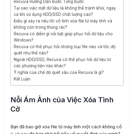
Recuva Hướng Dẫn Bước Từng Bước
Tại sao việc mất dữ liệu là không thể tránh khỏi, ngay
cả khi sử dụng HDD/SSD chất lượng cao?
Điều gì xảy ra nếu tôi vô tình xóa file từ máy tính và
không còn trong thùng rác?
Recuva có điểm gì nổi bật giúp phục hồi dữ liệu cho
Windows?
Recuva có thể phục hồi những loại file nào và tốc độ
quét như thế nào?
Ngoài HDD/SSD, Recuva có thể phục hồi dữ liệu từ
các phương tiện nào khác?
Ý nghĩa của chế độ quét sâu của Recuva là gì?
Kết Luận
Nỗi Ám Ảnh của Việc Xóa Tình
Cờ
Bạn đã bao giờ xóa file từ máy tính một cách không cố
ý, và sau đó bạn phải hối tiếc về quyết định của mình?