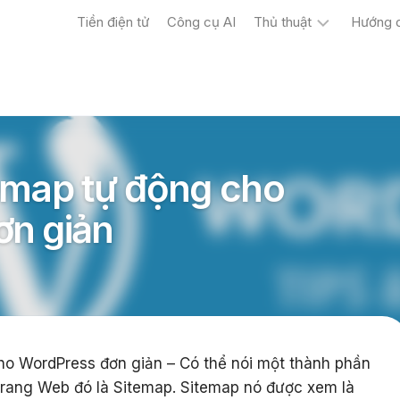
Tiền điện tử
Công cụ AI
Thủ thuật
Hướng 
Máy
tính
Điện
thoại
emap tự động cho
ơn giản
ho WordPress đơn giản – Có thể nói một thành phần
 trang Web đó là Sitemap. Sitemap nó được xem là