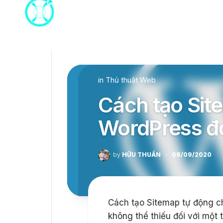
Skip
to
content
in
Thủ thuật Web
Cách tạo Sit
WordPress đ
by
HỮU THUẦN
·
08/09/2020
Cách tạo Sitemap tự động c
không thể thiếu đối với một