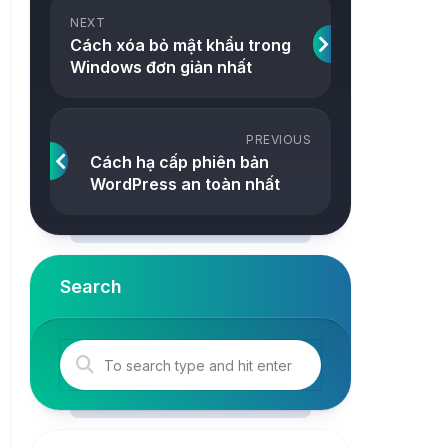
ảnh
NEXT
Snake
Cách xóa bỏ mật khẩu trong
Công
Windows đơn giản nhất
2048
cụ
Online
Tetris
PREVIOUS
Tower
Cách hạ cấp phiên bản
WordPress an toàn nhất
Search