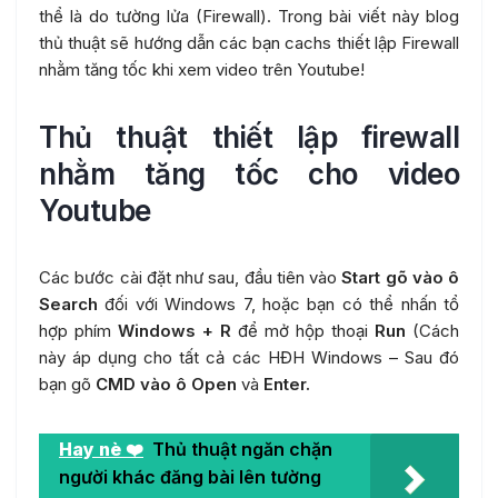
thể là do tường lửa (Firewall). Trong bài viết này blog
thủ thuật sẽ hướng dẫn các bạn cachs thiết lập Firewall
nhằm tăng tốc khi xem video trên Youtube!
Thủ thuật thiết lập firewall
nhằm tăng tốc cho video
Youtube
Các bước cài đặt như sau, đầu tiên vào
S
tart gõ vào ô
Search
đối với Windows 7, hoặc bạn có thể nhấn tổ
hợp phím
Windows + R
để mở hộp thoại
Run
(Cách
này áp dụng cho tất cả các HĐH Windows – Sau đó
bạn gõ
CMD vào ô Open
và
Enter.
Hay nè ❤️
Thủ thuật ngăn chặn
người khác đăng bài lên tường