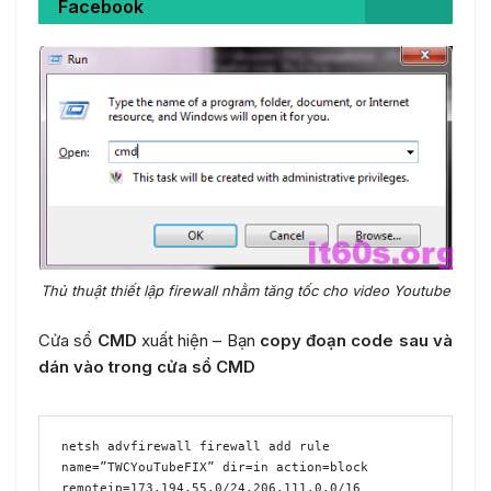
Facebook
Thủ thuật thiết lập firewall nhằm tăng tốc cho video Youtube
Cửa sổ
CMD
xuất hiện – Bạn
copy đoạn code sau và
dán vào trong cửa sổ CMD
netsh advfirewall firewall add rule 
name=”TWCYouTubeFIX” dir=in action=block 
remoteip=173.194.55.0/24,206.111.0.0/16 