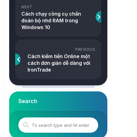
ảnh
NEXT
Snake
Cách chạy công cụ chẩn
Công
đoán bộ nhớ RAM trong
2048
cụ
Windows 10
Online
Tetris
Tower
PREVIOUS
Cách kiếm tiền Online một
cách đơn giản dễ dàng với
IronTrade
Search