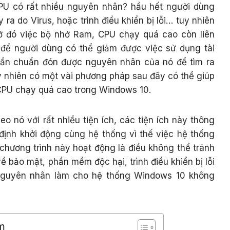
CPU có rất nhiều nguyên nhân? hầu hết người dùng
ra do Virus, hoặc trình điều khiển bị lỗi… tuy nhiên
 ở đó việc bộ nhớ Ram, CPU chạy quá cao còn liên
 để người dùng có thể giảm được việc sử dụng tài
ần chuẩn đón được nguyên nhân của nó để tìm ra
y nhiên có một vài phương pháp sau đây có thể giúp
CPU chạy quá cao trong Windows 10.
o nó với rất nhiều tiện ích, các tiện ích này thông
ịnh khởi động cùng hệ thống vì thế việc hệ thống
 chương trình này hoạt động là điều không thể tránh
ề bảo mật, phần mềm độc hại, trình điều khiển bị lỗi
 nguyên nhân làm cho hệ thống Windows 10 không
m