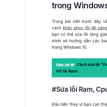
trong Windows
Trong bài viết trước đây 
cách
khắc phục lỗi độ sán
bạn có thể sửa lỗi tăng giả
mình sẽ hướng dẫn các bạ
trong Windows 10.
Hay nè ❤️
Cách sửa lỗi "
khi tải Apps
#Sửa lỗi Ram, Cp
Đầu tiên thay vì bạn can th