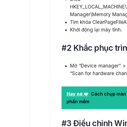
HKEY_LOCAL_MACHINE\SY
Manager\Memory Mana
Tìm khóa
ClearPageFile
Khởi động lại máy tính.
#2 Khắc phục trìn
Mở “Device manager” > s
“Scan for hardware chang
Hay nè ❤️
Cách chụp màn 
phần mềm
#3 Điều chỉnh Wi