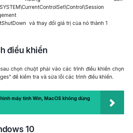
STEM\CurrentControlSet\Control\Session
gement
AtShutDown
và thay đổi giá trị của nó thành 1
h điều khiển
au chọn chuột phải vào các trình điều khiển chọn
es” để kiểm tra và sửa lỗi các trình điều khiển.
hình máy tính Win, MacOS không dùng
ndows 10