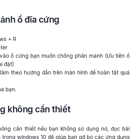
ảnh ổ đĩa cứng
ws + R
ter
 vào ổ cứng bạn muốn chống phân mảnh (Ưu tiên ổ
i đặt)
làm theo hướng dẫn trên màn hình để hoàn tất quá
ủa bạn.
g không cần thiết
ông cần thiết nếu bạn không sử dụng nó, đọc bài
h trong windows 10
để giúp bạn gỡ bỏ các ứng dụng