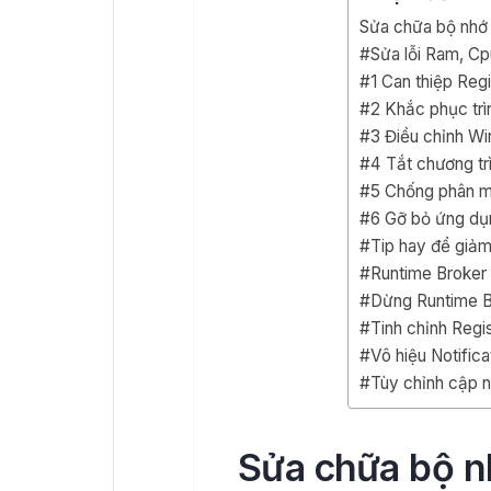
Sửa chữa bộ nhớ
#Sửa lỗi Ram, C
#1 Can thiệp Regi
#2 Khắc phục trìn
#3 Điều chỉnh W
#4 Tắt chương tr
#5 Chống phân m
#6 Gỡ bỏ ứng dụn
#Tip hay để giảm
#Runtime Broker l
#Dừng Runtime B
#Tinh chỉnh Regi
#Vô hiệu Notifica
#Tùy chỉnh cập n
Sửa chữa bộ n