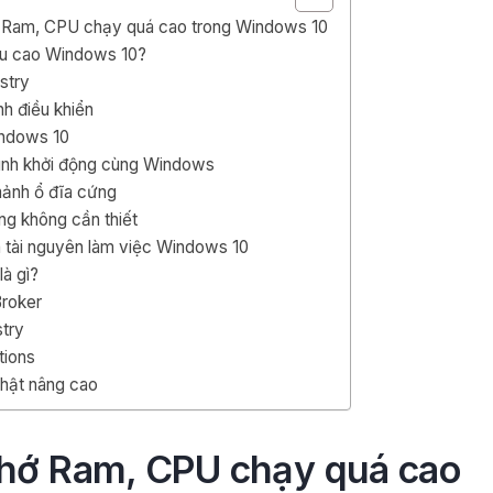
 Ram, CPU chạy quá cao trong Windows 10
pu cao Windows 10?
stry
h điều khiển
indows 10
ình khởi động cùng Windows
ảnh ổ đĩa cứng
g không cần thiết
 tài nguyên làm việc Windows 10
à gì?
roker
stry
tions
hật nâng cao
hớ Ram, CPU chạy quá cao