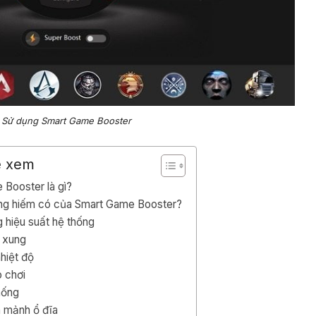
Sử dụng Smart Game Booster
ể xem
Booster là gì?
ăng hiếm có của Smart Game Booster?
 hiệu suất hệ thống
 xung
hiệt độ
ò chơi
hống
 mảnh ổ đĩa