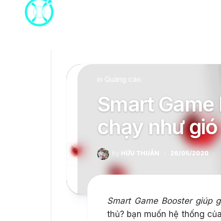
Skip
to
content
in
Quảng cáo
Smart Game 
chạy như gió
by
HỮU THUẦN
·
26/05/2020
Smart Game Booster giúp 
thủ? bạn muốn hệ thống của 