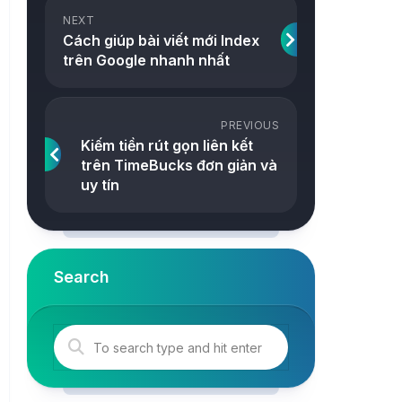
ảnh
NEXT
Snake
Cách giúp bài viết mới Index
Công
trên Google nhanh nhất
2048
cụ
Online
Tetris
PREVIOUS
Tower
Kiếm tiền rút gọn liên kết
trên TimeBucks đơn giản và
uy tín
Search