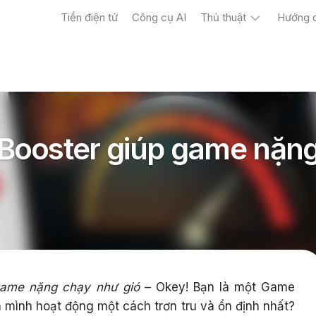
Tiền điện tử
Công cụ AI
Thủ thuật
Hướng 
Máy
tính
Điện
thoại
Booster giúp game nặn
game nặng chạy như gió
– Okey! Bạn là một Game
mình hoạt động một cách trơn tru và ổn định nhất?