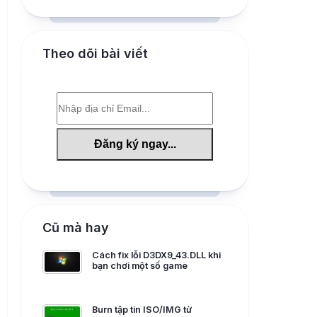
Theo dõi bài viết
Cũ mà hay
Cách fix lỗi D3DX9_43.DLL khi
bạn chơi một số game
Burn tập tin ISO/IMG từ