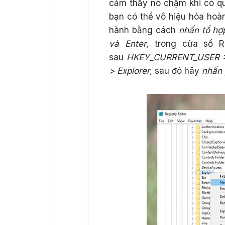
cảm thấy nó chậm khi có qu
bạn có thể vô hiệu hóa hoàn
hành bằng cách
nhấn tổ hợ
và Enter
, trong cửa sổ R
sau
HKEY_CURRENT_USER > S
> Explorer
, sau đó hãy
nhấn 