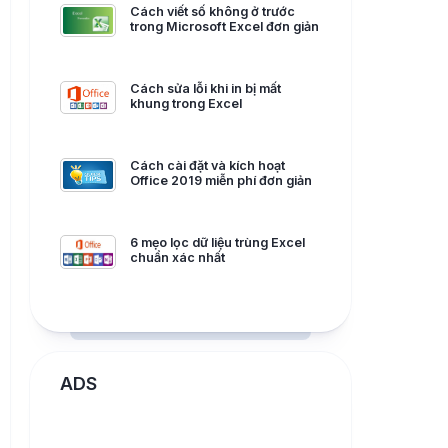
Cách viết số không ở trước
trong Microsoft Excel đơn giản
Cách sửa lỗi khi in bị mất
khung trong Excel
Cách cài đặt và kích hoạt
Office 2019 miễn phí đơn giản
6 mẹo lọc dữ liệu trùng Excel
chuẩn xác nhất
ADS