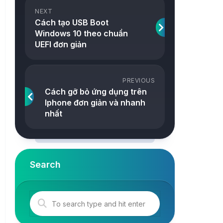
ảnh
NEXT
Snake
Cách tạo USB Boot
Công
Windows 10 theo chuẩn
2048
cụ
UEFI đơn giản
Online
Tetris
Tower
PREVIOUS
Cách gỡ bỏ ứng dụng trên
Iphone đơn giản và nhanh
nhất
Search