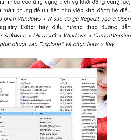
á nhiều các ứng dụng dịch vụ khởi động cùng lúc,
 toàn chúng để ưu tiên cho việc khởi động hệ điều
p phím Windows + R sau đó gõ Regedit vào ô Open
egistry Editor hãy điều hướng theo đường dẫn
oftware > Microsoft > Windows > CurrentVersion
phải chuột vào “Explorer” và chọn New > Key
.