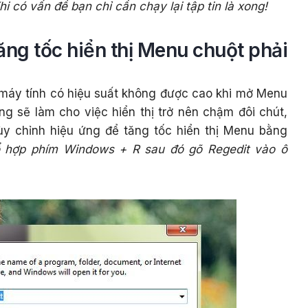
hi có vấn đề bạn chỉ cần chạy lại tập tin là xong!
ng tốc hiển thị Menu chuột phải
máy tính có hiệu suất không được cao khi mở Menu
g sẽ làm cho việc hiển thị trở nên chậm đôi chút,
ùy chỉnh hiệu ứng để tăng tốc hiển thị Menu bằng
ổ hợp phím Windows + R sau đó gõ Regedit vào ô