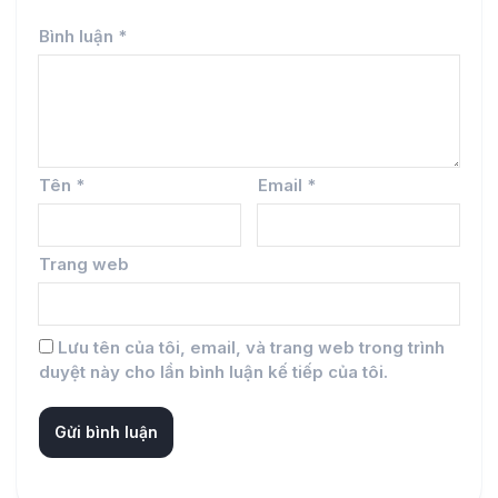
Bình luận
*
Tên
*
Email
*
Trang web
Lưu tên của tôi, email, và trang web trong trình
duyệt này cho lần bình luận kế tiếp của tôi.