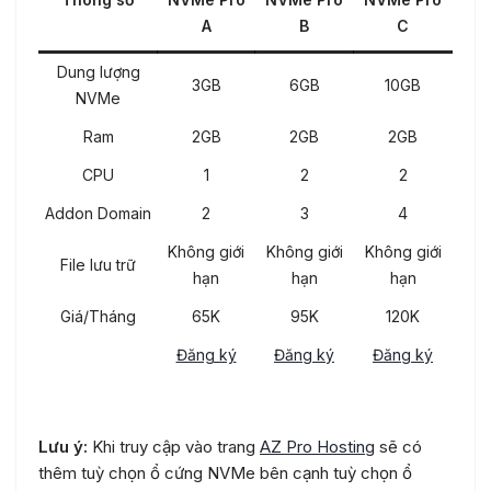
A
B
C
Dung lượng
3GB
6GB
10GB
NVMe
Ram
2GB
2GB
2GB
CPU
1
2
2
Addon Domain
2
3
4
Không giới
Không giới
Không giới
File lưu trữ
hạn
hạn
hạn
Giá/Tháng
65K
95K
120K
Đăng ký
Đăng ký
Đăng ký
Lưu ý:
Khi truy cập vào trang
AZ Pro Hosting
sẽ có
thêm tuỳ chọn ổ cứng NVMe bên cạnh tuỳ chọn ổ