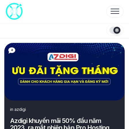
Skip
to
content
4
in
azdigi
Azdigi khuyến mãi 50% đầu năm
2023, ra mắt phiên bản Pro Hosting