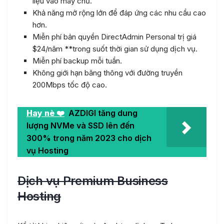
liệu vào máy chủ.
Khả năng mở rộng lớn để đáp ứng các nhu cầu cao
hơn.
Miễn phí bản quyền DirectAdmin Personal trị giá
$24/năm **trong suốt thời gian sử dụng dịch vụ.
Miễn phí backup mỗi tuần.
Không giới hạn băng thông với đường truyền
200Mbps tốc độ cao.
Hay nè ❤️
AZDIGI tăng dung
lượng NVMe và SSD lên đến
300% trong năm 2023 cho dịch
vụ Hosting
Dịch vụ Premium Business
Hosting