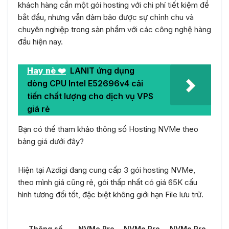
khách hàng cần một gói hosting với chi phí tiết kiệm để
bắt đầu, nhưng vẫn đảm bảo được sự chỉnh chu và
chuyên nghiệp trong sản phẩm với các công nghệ hàng
đầu hiện nay.
Hay nè ❤️
LANIT ứng dụng
dòng CPU Intel E52696v4 cải
tiến chất lượng cho dịch vụ VPS
giá rẻ
Bạn có thể tham khảo thông số Hosting NVMe theo
bảng giá dưới đây?
Hiện tại Azdigi đang cung cấp 3 gói hosting NVMe,
theo mình giá cũng rẻ, gói thấp nhất có giá 65K cấu
hình tương đối tốt, đặc biệt không giới hạn File lưu trữ.
Thông số
NVMe Pro
NVMe Pro
NVMe Pro