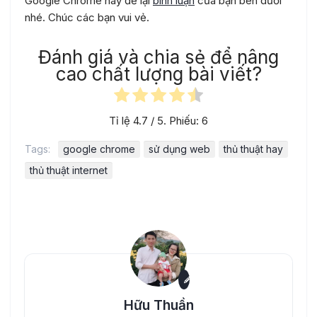
Google Chrome hãy để lại
bình luận
của bạn bên dưới
nhé. Chúc các bạn vui vẻ.
Đánh giá và chia sẻ để nâng
cao chất lượng bài viết?
Tỉ lệ
4.7
/ 5. Phiếu:
6
Tags:
google chrome
sử dụng web
thủ thuật hay
thủ thuật internet
Hữu Thuần