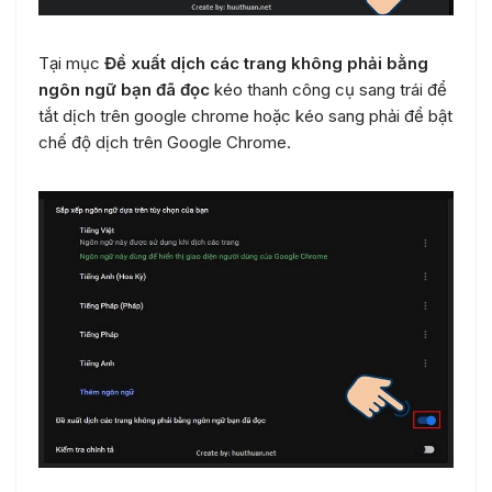
Tại mục
Đề xuất dịch các trang không phải bằng
ngôn ngữ bạn đã đọc
kéo thanh công cụ sang trái để
tắt dịch trên google chrome hoặc kéo sang phải để bật
chế độ dịch trên Google Chrome.