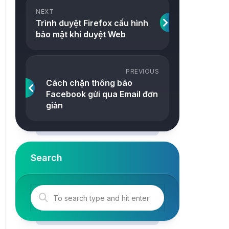
ảnh
NEXT
Snake
Trình duyệt Firefox cấu hình
Công
bảo mật khi duyệt Web
2048
cụ
Online
Tetris
PREVIOUS
Tower
Cách chặn thông báo
Facebook gửi qua Email đơn
giản
Search