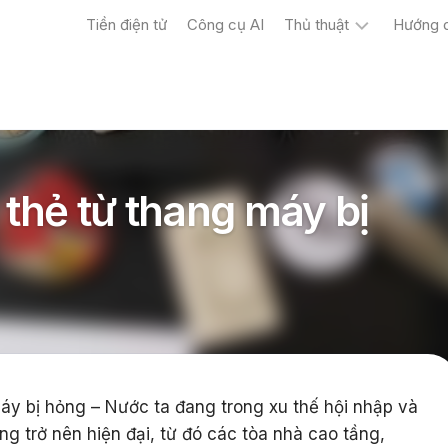
Tiền điện tử
Công cụ AI
Thủ thuật
Hướng 
Máy
tính
Điện
thoại
 thẻ từ thang máy bị
máy bị hỏng – Nước ta đang trong xu thế hội nhập và
ng trở nên hiện đại, từ đó các tòa nhà cao tầng,