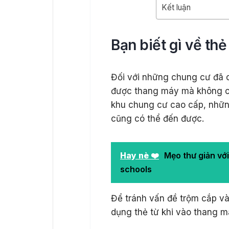
Kết luận
Bạn biết gì về th
Đối với những chung cư đã 
được thang máy mà không cầ
khu chung cư cao cấp, những
cũng có thể đến được.
Hay nè ❤️
Mẹo thư giản với
schools
Để tránh vấn đề trộm cắp và
dụng thẻ từ khi vào thang má