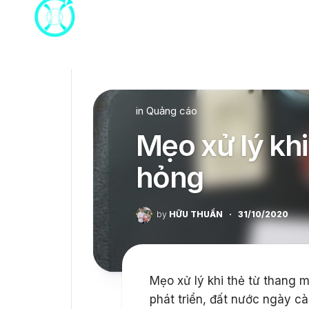
Skip
to
content
in
Quảng cáo
Mẹo xử lý khi
hỏng
by
HỮU THUẦN
·
31/10/2020
Mẹo xử lý khi thẻ từ thang 
phát triển, đất nước ngày cà