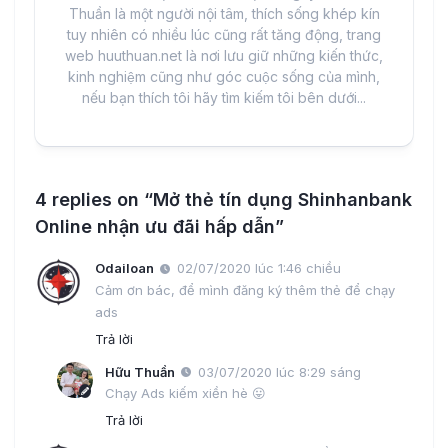
Thuần là một người nội tâm, thích sống khép kín
tuy nhiên có nhiều lúc cũng rất tăng động, trang
web huuthuan.net là nơi lưu giữ những kiến thức,
kinh nghiệm cũng như góc cuộc sống của mình,
nếu bạn thích tôi hãy tìm kiếm tôi bên dưới...
4 replies on “Mở thẻ tín dụng Shinhanbank
Online nhận ưu đãi hấp dẫn”
Odailoan
02/07/2020 lúc 1:46 chiều
Cảm ơn bác, để mình đăng ký thêm thẻ để chạy
ads
Trả lời
Hữu Thuần
03/07/2020 lúc 8:29 sáng
Chạy Ads kiếm xiền hè 😛
Trả lời