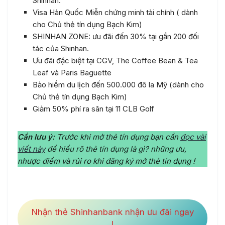
Shinhan.
Visa Hàn Quốc Miễn chứng minh tài chính ( dành
cho Chủ thẻ tín dụng Bạch Kim)
SHINHAN ZONE: ưu đãi đến 30% tại gần 200 đối
tác của Shinhan.
Ưu đãi đặc biệt tại CGV, The Coffee Bean & Tea
Leaf và Paris Baguette
Bảo hiểm du lịch đến 500.000 đô la Mỹ (dành cho
Chủ thẻ tín dụng Bạch Kim)
Giảm 50% phí ra sân tại 11 CLB Golf
Cần lưu ý:
Trước khi mở thẻ tín dụng bạn cần
đọc vài
viết này
để hiểu rõ thẻ tín dụng là gì? những ưu,
nhược điểm và rủi ro khi đăng ký mở thẻ tín dụng !
Nhận thẻ Shinhanbank nhận ưu đãi ngay
!