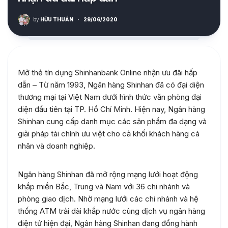
by
HỮU THUẦN
·
29/06/2020
Mở thẻ tín dụng Shinhanbank Online nhận ưu đãi hấp
dẫn – Từ năm 1993, Ngân hàng Shinhan đã có đại diện
thương mại tại Việt Nam dưới hình thức văn phòng đại
diện đầu tiên tại TP. Hồ Chí Minh. Hiện nay, Ngân hàng
Shinhan cung cấp danh mục các sản phẩm đa dạng và
giải pháp tài chính ưu việt cho cả khối khách hàng cá
nhân và doanh nghiệp.
Ngân hàng Shinhan đã mở rộng mạng lưới hoạt động
khắp miền Bắc, Trung và Nam với 36 chi nhánh và
phòng giao dịch. Nhờ mạng lưới các chi nhánh và hệ
thống ATM trải dài khắp nước cùng dịch vụ ngân hàng
điện tử hiện đại, Ngân hàng Shinhan đang đồng hành