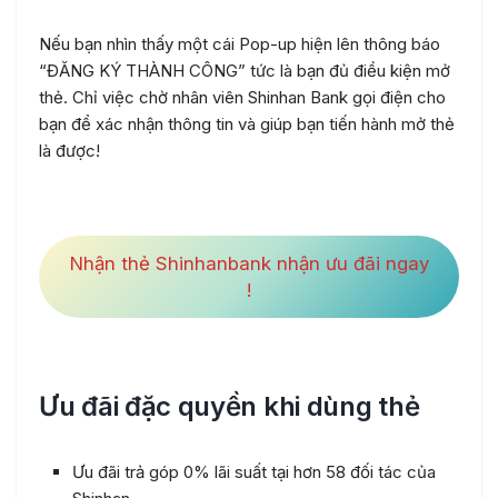
Nếu bạn nhìn thấy một cái Pop-up hiện lên thông báo
“ĐĂNG KÝ THÀNH CÔNG” tức là bạn đủ điều kiện mở
thẻ. Chỉ việc chờ nhân viên Shinhan Bank gọi điện cho
bạn để xác nhận thông tin và giúp bạn tiến hành mở thẻ
là được!
Nhận thẻ Shinhanbank nhận ưu đãi ngay
!
Ưu đãi đặc quyền khi dùng thẻ
Ưu đãi trả góp 0% lãi suất tại hơn 58 đối tác của