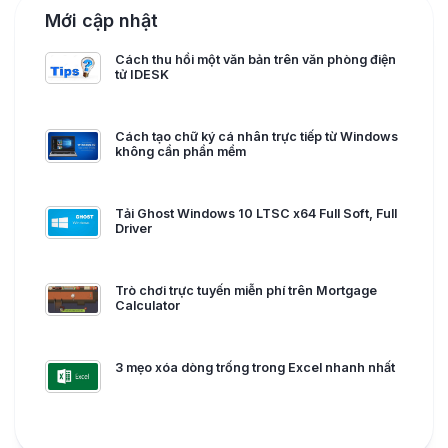
Mới cập nhật
Cách thu hồi một văn bản trên văn phòng điện
tử IDESK
Cách tạo chữ ký cá nhân trực tiếp từ Windows
không cần phần mềm
Tải Ghost Windows 10 LTSC x64 Full Soft, Full
Driver
Trò chơi trực tuyến miễn phí trên Mortgage
Calculator
3 mẹo xóa dòng trống trong Excel nhanh nhất