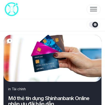
Skip
to
content
4
in
Tài chính
Mở thẻ tín dụng Shinhanbank Online
nhận ưu đãi hấp dẫn