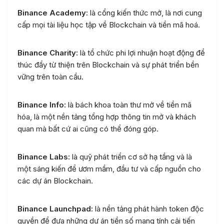
Binance Academy:
là cổng kiến thức mở, là nơi cung
cấp mọi tài liệu học tập về Blockchain và tiền mã hoá.
Binance Charity:
là tổ chức phi lợi nhuận hoạt động để
thúc đẩy từ thiện trên Blockchain và sự phát triển bền
vững trên toàn cầu.
Binance Info:
là bách khoa toàn thư mở về tiền mã
hóa, là một nền tảng tổng hợp thông tin mở và khách
quan mà bất cứ ai cũng có thể đóng góp.
Binance Labs:
là quỹ phát triển cơ sở hạ tầng và là
một sáng kiến để ươm mầm, đầu tư và cấp nguồn cho
các dự án Blockchain.
Binance Launchpad:
là nền tảng phát hành token độc
quyền để đưa những dự án tiền số mang tính cải tiến