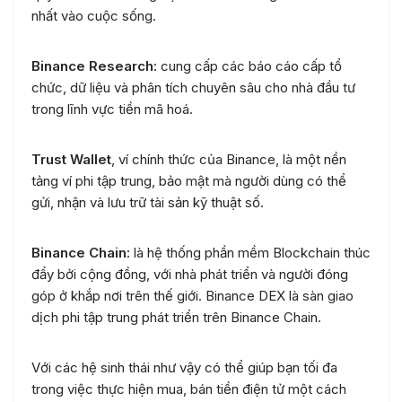
nhất vào cuộc sống.
Binance Research:
cung cấp các báo cáo cấp tổ
chức, dữ liệu và phân tích chuyên sâu cho nhà đầu tư
trong lĩnh vực tiền mã hoá.
Trust Wallet
, ví chính thức của Binance, là một nền
tảng ví phi tập trung, bảo mật mà người dùng có thể
gửi, nhận và lưu trữ tài sản kỹ thuật số.
Binance Chain:
là hệ thống phần mềm Blockchain thúc
đẩy bởi cộng đồng, với nhà phát triển và người đóng
góp ở khắp nơi trên thế giới. Binance DEX là sàn giao
dịch phi tập trung phát triển trên Binance Chain.
Với các hệ sinh thái như vậy có thể giúp bạn tối đa
trong việc thực hiện mua, bán tiền điện tử một cách