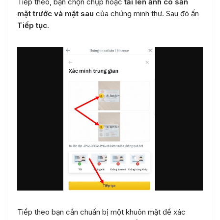
Tiếp theo, bạn chọn chụp hoặc
tải lên ảnh có sẵn
mặt trước và mặt sau
của chứng minh thư. Sau đó ấn
Tiếp tục
.
Tiếp theo bạn cần chuẩn bị một khuôn mặt để xác