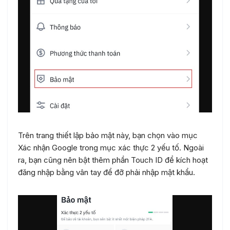
Trên trang thiết lập bảo mật này, bạn chọn vào mục
Xác nhận Google trong mục xác thực 2 yếu tố. Ngoài
ra, bạn cũng nên bật thêm phần Touch ID để kích hoạt
đăng nhập bằng vân tay để đỡ phải nhập mật khẩu.