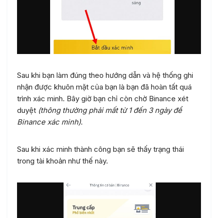
Sau khi bạn làm đúng theo hướng dẫn và hệ thống ghi
nhận được khuôn mặt của bạn là bạn đã hoàn tất quá
trình xác minh. Bây giờ bạn chỉ còn chờ Binance xét
duyệt
(thông thường phải mất từ 1 đến 3 ngày để
Binance xác minh)
.
Sau khi xác minh thành công bạn sẽ thấy trạng thái
trong tài khoản như thế này.