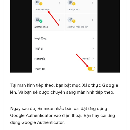
Tại màn hình tiếp theo, bạn bật mục
Xác thực Google
lên. Và bạn sẽ được chuyển sang màn hình tiếp theo.
Ngay sau đó, Binance nhắc bạn cài đặt ứng dụng
Google Authenticator vào điện thoại. Bạn hãy cài ứng
dụng Google Authenticator.