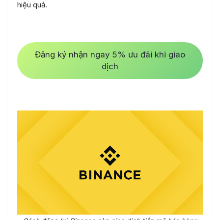
hiệu quả.
Đăng ký nhận ngay 5% ưu đãi khi giao
dịch