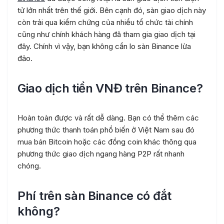
tử lớn nhất trên thế giới. Bên cạnh đó, sàn giao dịch này
còn trải qua kiểm chứng của nhiều tổ chức tài chính
cũng như chính khách hàng đã tham gia giao dịch tại
đây. Chính vì vậy, bạn không cần lo sàn Binance lừa
đảo.
Giao dịch tiền VNĐ trên Binance?
Hoàn toàn được và rất dễ dàng. Bạn có thể thêm các
phương thức thanh toán phổ biến ở Việt Nam sau đó
mua bán Bitcoin hoặc các đồng coin khác thông qua
phương thức giao dịch ngang hàng P2P rất nhanh
chóng.
Phí trên sàn Binance có đắt
không?