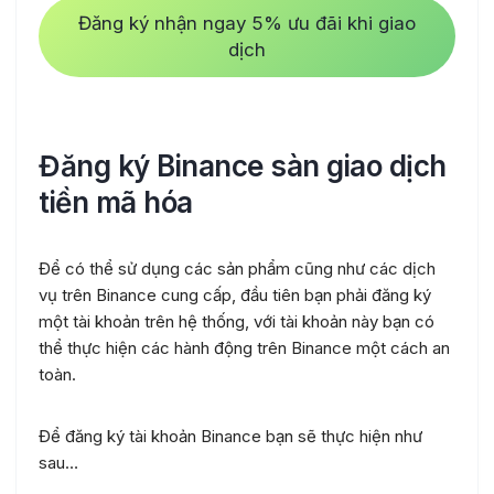
Đăng ký nhận ngay 5% ưu đãi khi giao
dịch
Đăng ký Binance sàn giao dịch
tiền mã hóa
Để có thể sử dụng các sản phẩm cũng như các dịch
vụ trên Binance cung cấp, đầu tiên bạn phải đăng ký
một tài khoản trên hệ thống, với tài khoản này bạn có
thể thực hiện các hành động trên Binance một cách an
toàn.
Để đăng ký tài khoản Binance bạn sẽ thực hiện như
sau…