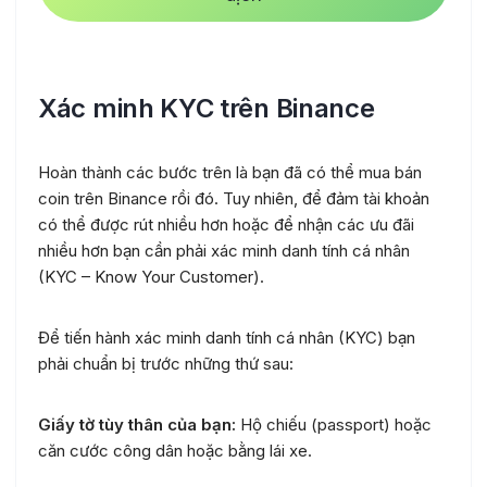
Xác minh KYC trên Binance
Hoàn thành các bước trên là bạn đã có thể mua bán
coin trên Binance rồi đó. Tuy nhiên, để đảm tài khoản
có thể được rút nhiều hơn hoặc để nhận các ưu đãi
nhiều hơn bạn cần phải xác minh danh tính cá nhân
(KYC – Know Your Customer).
Để tiến hành xác minh danh tính cá nhân (KYC) bạn
phải chuẩn bị trước những thứ sau:
Giấy tờ tùy thân của bạn:
Hộ chiếu (passport) hoặc
căn cước công dân hoặc bằng lái xe.