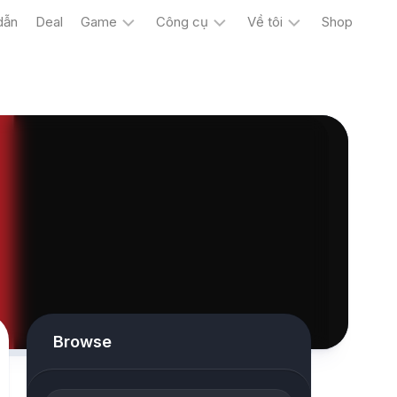
dẫn
Deal
Game
Công cụ
Về tôi
Shop
Radius
Photoshop
Quyền
Raid
Online
riêng
tư
Tower
Tải
Defense
Video
Điều
Facebook
khoản
Supper
Mario
Tải
Video
Space
Youtube
Invaders
Tải
Clumsy
Video
Bird
Tiktok
Browse
Racer
Chụp
ảnh
Canvas
TD
Sửa