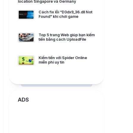
location Singapore và Germany
Cách fix lỗi “D3dx9_36.dll Not
Found” khi chơi game
Top 5 trang Web giúp bạn kiếm
tiền bằng cách UploadFile
Kiếm tiền với Spider Online
miễn phí uy tín
ADS