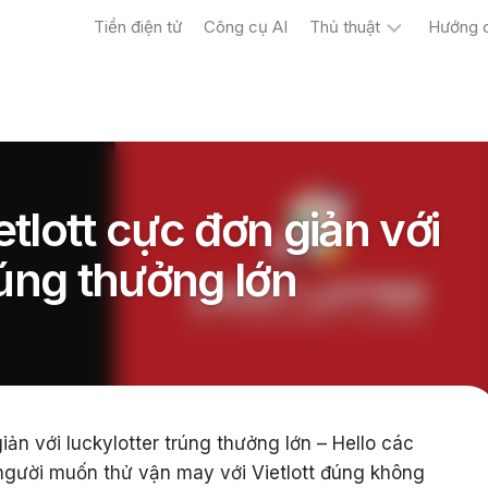
Tiền điện tử
Công cụ AI
Thủ thuật
Hướng 
Máy
tính
Điện
thoại
tlott cực đơn giản với
rúng thưởng lớn
iản với luckylotter trúng thưởng lớn – Hello các
người muốn thử vận may với Vietlott đúng không