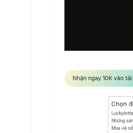
Nhận ngay 10K vào tài
Chọn đ
Luckylotter
Những sản
Mua vé số 