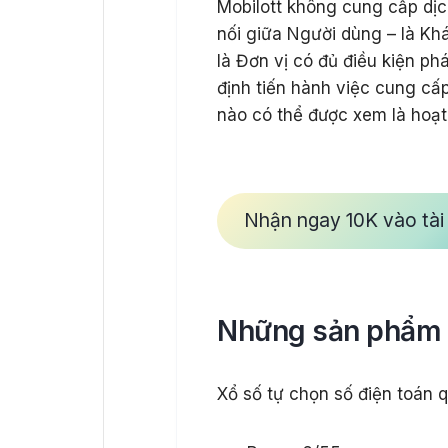
Mobilott không cung cấp dịc
nối giữa Người dùng – là Kh
là Đơn vị có đủ điều kiện ph
định tiến hành việc cung cấ
nào có thể được xem là hoạ
Nhận ngay 10K vào tài
Những sản phẩm 
Xổ số tự chọn số điện toán qu