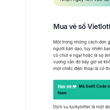
Mua vé số Vietlott
Một trong những cách đơn gi
người bán dạo, tuy nhiên bạ
có chút e ngại hoặc là sợ á
vương vấn đó bây giờ sẽ khô
một chiếc điện thoại là có th
Hay nè ❤️
Mã Swift Code mớ
Nam
Dịch vụ luckylotter là một d