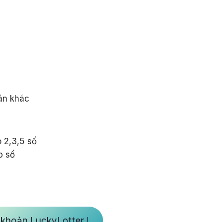
án khác
o 2,3,5 số
p số
 khoản LuckyLotter !