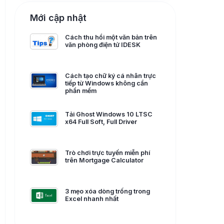
Mới cập nhật
Cách thu hồi một văn bản trên
văn phòng điện tử IDESK
Cách tạo chữ ký cá nhân trực
tiếp từ Windows không cần
phần mềm
Tải Ghost Windows 10 LTSC
x64 Full Soft, Full Driver
Trò chơi trực tuyến miễn phí
trên Mortgage Calculator
3 mẹo xóa dòng trống trong
Excel nhanh nhất