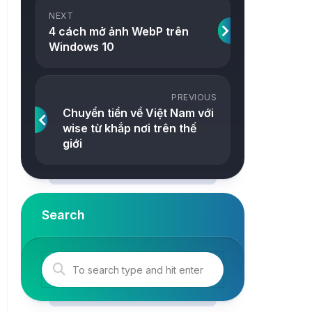
ảnh
NEXT
Snake
4 cách mở ảnh WebP trên
Công
Windows 10
2048
cụ
Online
Tetris
PREVIOUS
Tower
Chuyển tiền về Việt Nam với
wise từ khắp nơi trên thế
giới
Search