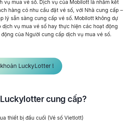
h vụ mua vé số. Dịch vụ của Mobilott là nhằm kết
ách hàng có nhu cầu đặt vé số, với Nhà cung cấp –
áp lý sẵn sàng cung cấp vé số. Mobilott không dự
p dịch vụ mua vé số hay thực hiện các hoạt động
t động của Người cung cấp dịch vụ mua vé số.
 khoản LuckyLotter !
Luckylotter cung cấp?
a thiết bị đầu cuối (Vé số Vietlott)