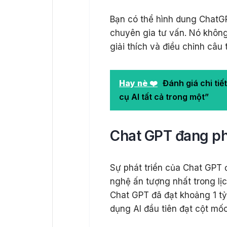
Bạn có thể hình dung ChatGP
chuyên gia tư vấn. Nó không 
giải thích và điều chỉnh câu 
Hay nè ❤️
Đánh giá chi tiế
cụ AI tất cả trong một”
Chat GPT đang ph
Sự phát triển của Chat GPT
nghệ ấn tượng nhất trong lị
Chat GPT đã đạt khoảng 1 tỷ
dụng AI đầu tiên đạt cột mố