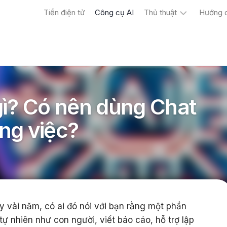
Tiền điện tử
Công cụ AI
Thủ thuật
Hướng 
Máy
tính
Điện
thoại
gì? Có nên dùng Chat
ng việc?
y vài năm, có ai đó nói với bạn rằng một phần
ự nhiên như con người, viết báo cáo, hỗ trợ lập