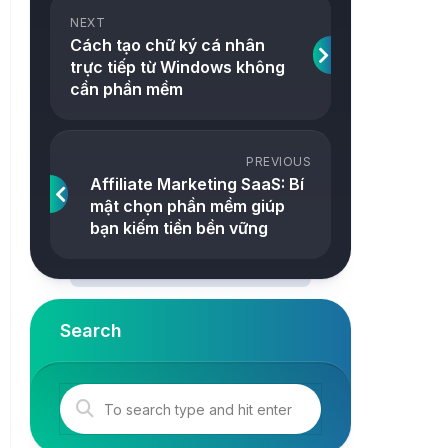
ảnh
NEXT
Snake
Cách tạo chữ ký cá nhân
Công
trực tiếp từ Windows không
2048
cụ
cần phần mềm
Online
Tetris
Tower
PREVIOUS
Affiliate Marketing SaaS: Bí
mật chọn phần mềm giúp
bạn kiếm tiền bền vững
Search