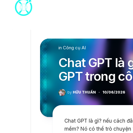
Skip
to
content
in
Công cụ AI
Chat GPT là 
GPT trong cô
by
HỮU THUẦN
·
10/06/2026
Chat GPT là gì? nếu cách đâ
mềm? Nó có thể trò chuyện t