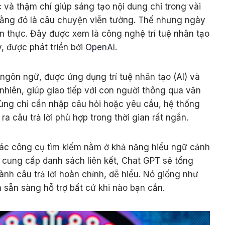
c và thậm chí giúp sáng tạo nội dung chỉ trong vài
 rằng đó là câu chuyện viễn tưởng. Thế nhưng ngày
ện thực. Đây được xem là công nghệ trí tuệ nhân tạo
y, được phát triển bởi
OpenAI
.
ngôn ngữ, được ứng dụng trí tuệ nhân tạo (AI) và
nhiên, giúp giao tiếp với con người thông qua văn
ùng chỉ cần nhập câu hỏi hoặc yêu cầu, hệ thống
ra câu trả lời phù hợp trong thời gian rất ngắn.
các công cụ tìm kiếm nằm ở khả năng hiểu ngữ cảnh
ỉ cung cấp danh sách liên kết, Chat GPT sẽ tổng
hành câu trả lời hoàn chỉnh, dễ hiểu. Nó giống như
ôn sẵn sàng hỗ trợ bất cứ khi nào bạn cần.