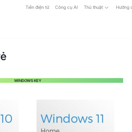
Tiền điện tử
Công cụ AI
Thủ thuật
Hướng 
Máy
tính
Điện
thoại
rẻ
WINDOWS KEY