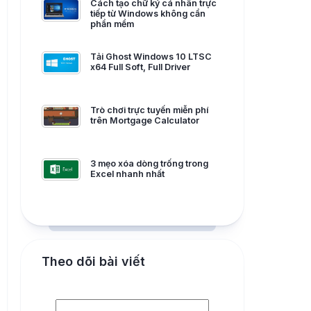
Cách tạo chữ ký cá nhân trực
ảnh
tiếp từ Windows không cần
Snake
phần mềm
Công
2048
cụ
Tải Ghost Windows 10 LTSC
Online
x64 Full Soft, Full Driver
Tetris
Tower
Trò chơi trực tuyến miễn phí
trên Mortgage Calculator
3 mẹo xóa dòng trống trong
Excel nhanh nhất
Theo dõi bài viết