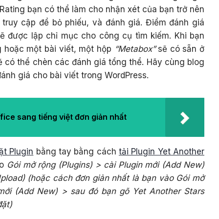
 Rating
bạn có thể làm cho nhận xét của bạn trở nên
 truy cập để bỏ phiếu, và đánh giá. Điểm đánh giá
ẽ được lập chỉ mục cho công cụ tìm kiếm. Khi bạn
g hoặc một bài viết, một hộp
“Metabox”
sẽ có sẵn ở
sẽ có thể chèn các đánh giá tổng thể. Hãy cùng blog
đánh giá cho bài viết trong WordPress.
ice sang tiếng việt đơn giản nhất
ặt Plugin
bằng tay bằng cách
tải Plugin Yet Another
ào
Gói mở rộng (Plugins) > cài Plugin mới (Add New)
Upload)
(hoặc cách đơn giản nhất là bạn vào Gói mở
n mới (Add New) > sau đó bạn gõ Yet Another Stars
đặt)