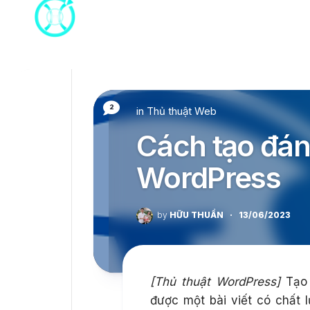
Skip
to
content
2
in
Thủ thuật Web
Cách tạo đánh
WordPress
by
HỮU THUẦN
·
13/06/2023
[Thủ thuật WordPress]
Tạo 
được một bài viết có chất 