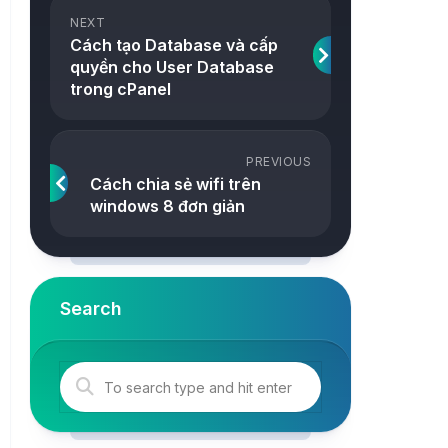
ảnh
NEXT
Snake
Cách tạo Database và cấp
Công
quyền cho User Database
2048
cụ
trong cPanel
Online
Tetris
Tower
PREVIOUS
Cách chia sẻ wifi trên
windows 8 đơn giản
Search