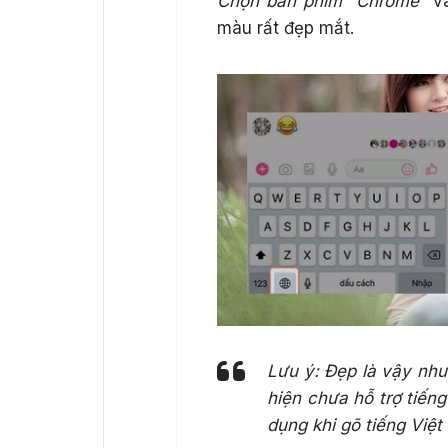
Chọn bàn phím “Chrome”
và
màu rất đẹp mắt.
Lưu ý: Đẹp là vậy như
hiện chưa hỗ trợ tiến
dụng khi gõ tiếng Việt