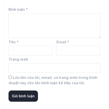
Bình luận
*
Tên
*
Email
*
Trang web
Lưu tên của tôi, email, và trang web trong trình
duyệt này cho lần bình luận kế tiếp của tôi.