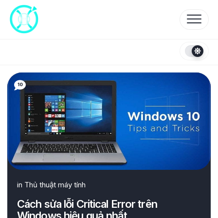
Skip
to
content
10
in
Thủ thuật máy tính
Cách sửa lỗi Critical Error trên
Windows hiệu quả nhất