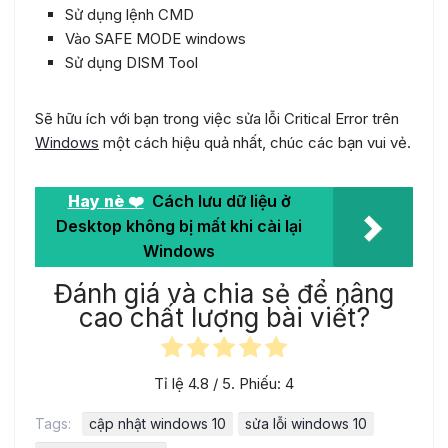
Sử dụng lệnh CMD
Vào SAFE MODE windows
Sử dụng DISM Tool
Sẽ hữu ích với bạn trong việc sửa lỗi Critical Error trên
Windows
một cách hiệu quả nhất, chúc các bạn vui vẻ.
Hay nè ❤️
Cách lưu dữ liệu ở
Desktop không bị mất khi cài lại
Windows
Đánh giá và chia sẻ để nâng
cao chất lượng bài viết?
Tỉ lệ
4.8
/ 5. Phiếu:
4
Tags:
cập nhật windows 10
sửa lỗi windows 10