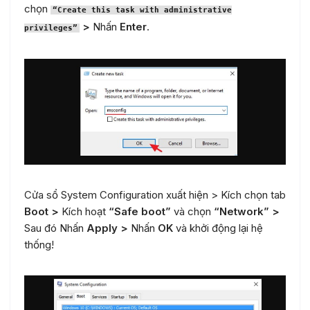
chọn
“Create this task with administrative
>
Nhấn
Enter
.
privileges”
Cửa sổ System Configuration xuất hiện > Kích chọn tab
Boot >
Kích hoạt
“Safe boot”
và chọn
“Network” >
Sau đó Nhấn
Apply >
Nhấn
OK
và khởi động lại hệ
thống!