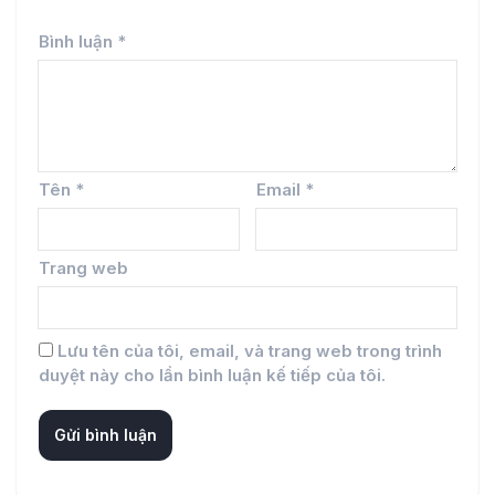
Bình luận
*
Tên
*
Email
*
Trang web
Lưu tên của tôi, email, và trang web trong trình
duyệt này cho lần bình luận kế tiếp của tôi.