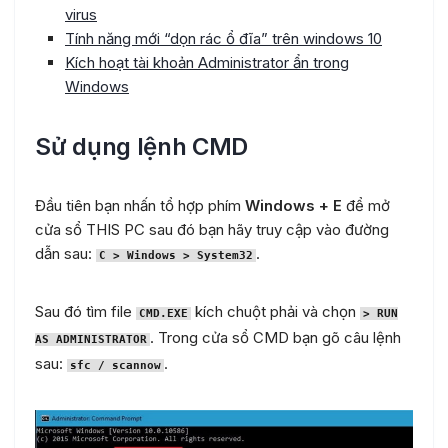
virus
Tính năng mới “dọn rác ổ đĩa” trên windows 10
Kích hoạt tài khoản Administrator ẩn trong
Windows
Sử dụng lệnh CMD
Đầu tiên bạn nhấn tổ hợp phím
Windows + E
để mở
cửa sổ THIS PC sau đó bạn hãy truy cập vào đường
dẫn sau:
.
C > Windows > System32
Sau đó tìm file
kích chuột phải và chọn
CMD.EXE
> RUN
. Trong cửa sổ CMD bạn gõ câu lệnh
AS ADMINISTRATOR
sau:
.
sfc / scannow